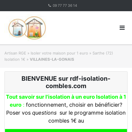
Skip
09 77 77 36 14
to
content
Artisan RGE
»
Isoler votre maison pour 1 euro
»
Sarthe (72)
Isolation 1€
»
VILLAINES-LA-GONAIS
BIENVENUE sur rdf-isolation-
combles.com
Tout savoir sur l'isolation à un euro Isolation à 1
euro
:
fonctionnement, choisir en bénéficier?
Poser vos
questions
sur le programme isolation
combles 1€ au