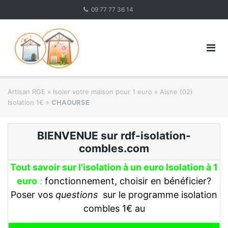
Skip
09 77 77 36 14
to
content
Artisan RGE
»
Isoler votre maison pour 1 euro
»
Aisne (02)
Isolation 1€
»
CHAOURSE
BIENVENUE sur rdf-isolation-
combles.com
Tout savoir sur l'isolation à un euro Isolation à 1
euro
:
fonctionnement, choisir en bénéficier?
Poser vos
questions
sur le programme isolation
combles 1€ au