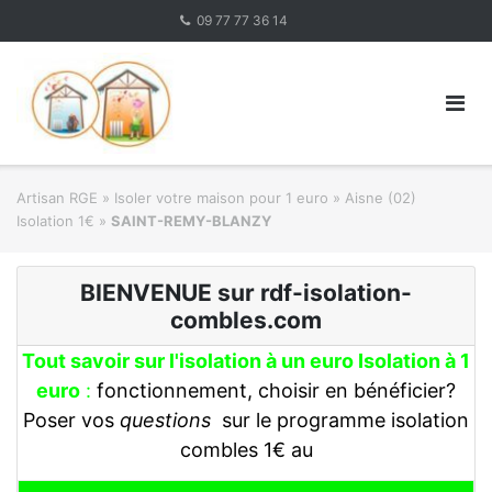
Skip
09 77 77 36 14
to
content
Artisan RGE
»
Isoler votre maison pour 1 euro
»
Aisne (02)
Isolation 1€
»
SAINT-REMY-BLANZY
BIENVENUE sur rdf-isolation-
combles.com
Tout savoir sur l'isolation à un euro Isolation à 1
euro
:
fonctionnement, choisir en bénéficier?
Poser vos
questions
sur le programme isolation
combles 1€ au