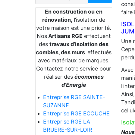
consi
En construction ou en
faire
rénovation,
l’isolation de
ISO
votre maison est une priorité.
JUM
Nos
Artisans RGE
effectuent
Une m
des
travaux d’isolation des
Cepen
combles, des murs
effectués
perdu
avec matériaux de marques.
Contactez notre service pour
Avec
réaliser des
économies
maniè
d’Energie
l’int
Ainsi
Entreprise RGE SAINTE-
Tandi
SUZANNE
cellu
Entreprise RGE ECOUCHE
Entreprise RGE LA
Isol
BRUERE-SUR-LOIR
Nous 