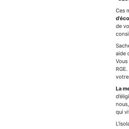
Ces m
d’éc
de vo
consi
Sache
aide 
Vous 
RGE. 
votre
La me
d’éli
nous,
qui 
L’iso