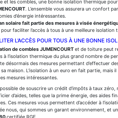
re et les combles, une bonne isolation thermique pour
UMENCOURT
. L’ensemble vous assurera un confort parf
mies d’énergie intéressantes.
an solaire fait partie des mesures à visée énergéti
t, pour faciliter l’accès à tous à une meilleure isolation
LITER L’ACCÈS POUR TOUS À UNE BONNE ISO
lation de combles
JUMENCOURT
et de toiture peut r
ès à l’isolation thermique du plus grand
nombre de per
iste désormais des mesures permettant d’effectuer de
r sa maison. L’isolation à un euro en fait partie, mais il
res mesures intéressantes.
t possible de souscrire un crédit d’impôts à taux zéro,
icier d’aides, telles que la prime énergie, des aides fi
res. Ces mesures vous permettent d’accéder à l’isolat
sée nous, qui sommes un garant environnement, et un
380
certifiée RGE .