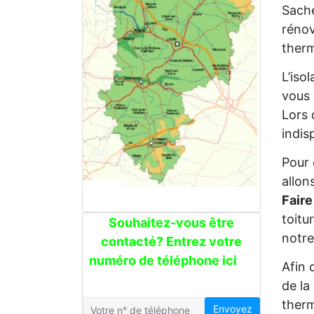
Sache
rénov
therm
L’iso
vous 
Lors 
indis
Pour 
allon
Faire
toitu
Souhaitez-vous être
notre
contacté? Entrez votre
numéro de téléphone ici
Afin 
de la
therm
Envoyez