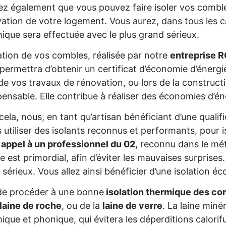
z également que vous pouvez faire isoler vos comble
ation de votre logement. Vous aurez, dans tous les cas
ique sera effectuée avec le plus grand sérieux.
lation de vos combles, réalisée par notre
entreprise R
permettra d’obtenir un certificat d’économie d’énerg
de vos travaux de rénovation, ou lors de la constructio
pensable. Elle contribue à réaliser des économies d’é
cela, nous, en tant qu’artisan bénéficiant d’une qu
s utiliser des isolants reconnus et performants, pour 
 appel à un professionnel du 02
, reconnu dans le mét
re est primordial, afin d’éviter les mauvaises surprise
 sérieux. Vous allez ainsi bénéficier d’une isolation éc
de procéder à une bonne
isolation thermique des co
laine de roche
, ou de la
laine de verre
. La laine miné
ique et phonique, qui évitera les déperditions calorifu