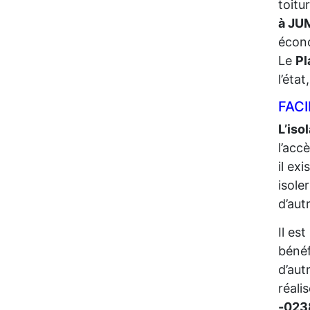
toitu
à J
écono
Le
Pl
l’éta
FACI
L’iso
l’acc
il ex
isole
d’aut
Il es
bénéf
d’aut
réali
-02