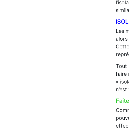
l’iso
simil
ISO
Les m
alors
Cette
repré
Tout 
faire
« iso
n’est
Faît
Comme
pouve
effec