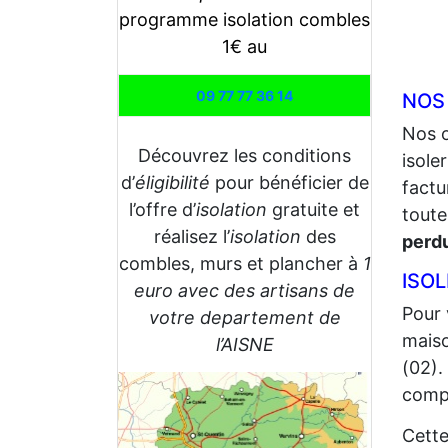
programme isolation combles
1€ au
09 77 77 36 14
NOS
Nos 
Découvrez les conditions
isole
d’
éligibilité
pour bénéficier de
factu
l’offre d’
isolation
gratuite et
toute
réalisez l’
isolation
des
perd
combles, murs et plancher à
1
ISO
euro avec des artisans de
Pour 
votre departement de
maiso
l’AISNE
(02).
compt
Cette