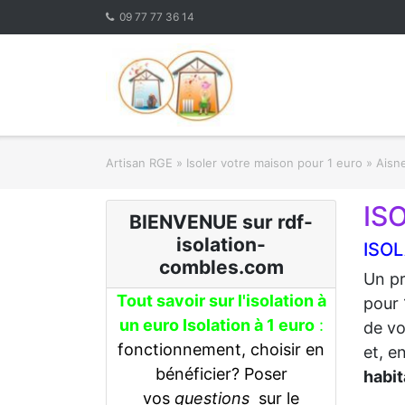
Skip
09 77 77 36 14
to
content
Artisan RGE
»
Isoler votre maison pour 1 euro
»
Aisne
IS
BIENVENUE sur rdf-
isolation-
ISOL
combles.com
Un pr
Tout savoir sur l'isolation à
pour 
un euro Isolation à 1 euro
:
de vo
fonctionnement, choisir en
et, e
bénéficier? Poser
habit
vos
questions
sur le