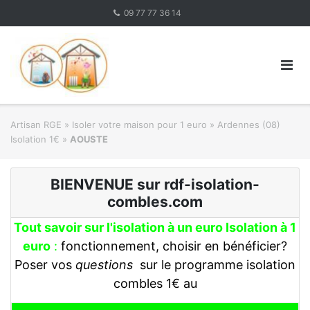
Skip
09 77 77 36 14
to
content
Artisan RGE
»
Isoler votre maison pour 1 euro
»
Ardennes (08)
Isolation 1€
»
AOUSTE
BIENVENUE sur rdf-isolation-
combles.com
Tout savoir sur l'isolation à un euro Isolation à 1
euro
:
fonctionnement, choisir en bénéficier?
Poser vos
questions
sur le programme isolation
combles 1€ au