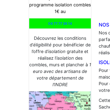
programme isolation combles
1€ au
09 77 77 36 14
NOS
Nos 
Découvrez les conditions
parfa
d’
éligibilité
pour bénéficier de
chauf
l’offre d’
isolation
gratuite et
réali
réalisez l’
isolation
des
ISO
combles, murs et plancher à
1
Pour 
euro avec des artisans de
maiso
votre département de
Pour 
l’INDRE
votre
Cette
Sache