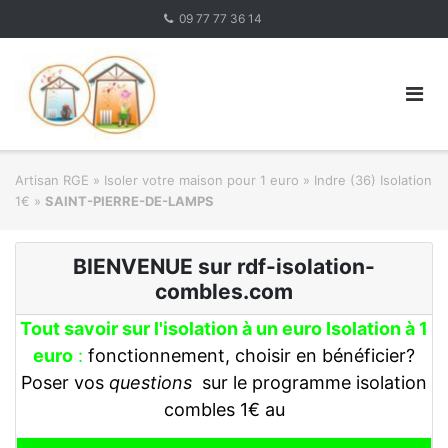
Skip
09 77 77 36 14
to
content
Artisan RGE
»
Isoler votre maison pour 1 euro
»
Indre (36) Isolation
1€
»
SAINT-PIERRE-DE-LAMPS
BIENVENUE sur rdf-isolation-
combles.com
Tout savoir sur l'isolation à un euro Isolation à 1
euro
:
fonctionnement, choisir en bénéficier?
Poser vos
questions
sur le programme isolation
combles 1€ au