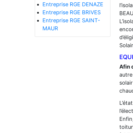
Entreprise RGE DENAZE
l’iso
Entreprise RGE BRIVES
BEAU
Entreprise RGE SAINT-
L’iso
MAUR
encor
d’éli
Solai
EQUI
Afin 
autre
solai
chaud
L’éta
l’élec
Enfin
toitu