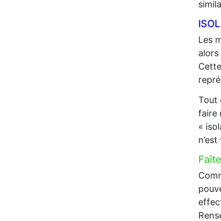
simil
ISO
Les m
alors
Cette
repré
Tout 
faire
« iso
n’est
Faît
Comme
pouve
effec
Rense