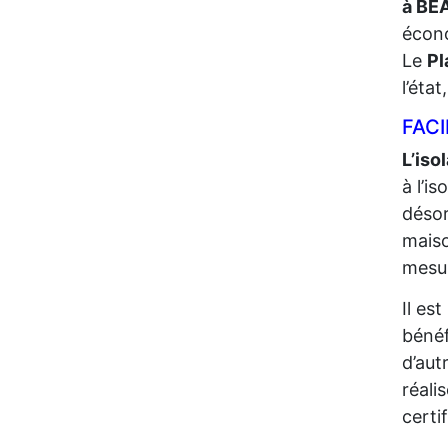
à BE
écono
Le
Pl
l’éta
FACI
L’iso
à l’i
désor
maiso
mesur
Il es
bénéf
d’aut
réali
certi