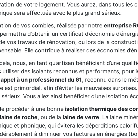
ation de votre logement. Vous aurez, dans tous les cas
ique sera effectuée avec le plus grand sérieux.
lation de vos combles, réalisée par notre
entreprise 
permettra d’obtenir un certificat d’économie d’énerg
de vos travaux de rénovation, ou lors de la constructio
pensable. Elle contribue à réaliser des économies d’é
cela, nous, en tant qu’artisan bénéficiant d’une qual
s utiliser des isolants reconnus et performants, pour 
 appel à un professionnel du 61
, reconnu dans le mét
re est primordial, afin d’éviter les mauvaises surprise
 sérieux. Vous allez ainsi bénéficier d’une isolation éc
de procéder à une bonne
isolation thermique des co
laine de roche
, ou de la
laine de verre
. La laine miné
ique et phonique, qui évitera les déperditions calorifu
dérablement à diminuer vos factures en énergies (bois,