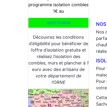
programme isolation combles
1€ au
09 77 77 36 14
NOS
Nos 
Découvrez les conditions
parfa
d’
éligibilité
pour bénéficier de
chauf
l’offre d’
isolation
gratuite et
réali
réalisez l’
isolation
des
ISO
combles, murs et plancher à
1
Pour 
euro avec des artisans de
maiso
votre département de
Pour 
l’ORNE
votre
Cette
Sache