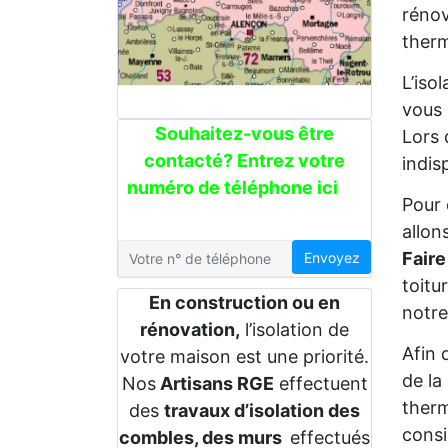
rénov
therm
L’iso
vous 
Souhaitez-vous être
Lors 
contacté? Entrez votre
indis
numéro de téléphone ici
Pour 
allon
Faire
Envoyez
toitu
En construction ou en
notre
rénovation,
l’isolation de
Afin 
votre maison est une priorité.
de la
Nos
Artisans RGE
effectuent
therm
des
travaux d’isolation des
consi
combles, des murs
effectués