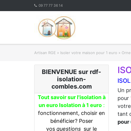
Skip
09 77 77 36 14
to
content
Artisan RGE
»
Isoler votre maison pour 1 euro
»
Orne 
IS
BIENVENUE sur rdf-
isolation-
ISOL
combles.com
Un pr
Tout savoir sur l'isolation à
pour 
un euro Isolation à 1 euro
:
votre
fonctionnement, choisir en
tant 
bénéficier? Poser
pour 
vos
questions
sur le