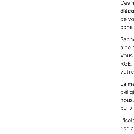
Ces m
d’éc
de vo
consi
Sache
aide 
Vous 
RGE. 
votre
La me
d’éli
nous,
qui v
L’iso
l’iso