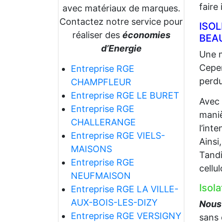
faire
avec matériaux de marques.
Contactez notre service pour
ISO
réaliser des
économies
BEA
d’Energie
Une m
Cepen
Entreprise RGE
perdu
CHAMPFLEUR
Entreprise RGE LE BURET
Avec
Entreprise RGE
maniè
CHALLERANGE
l’int
Entreprise RGE VIELS-
Ainsi
MAISONS
Tandi
Entreprise RGE
cellu
NEUFMAISON
Isol
Entreprise RGE LA VILLE-
AUX-BOIS-LES-DIZY
Nous 
Entreprise RGE VERSIGNY
sans 