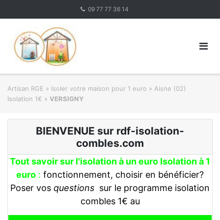
Skip
09 77 77 36 14
to
content
Artisan RGE
»
Isoler votre maison pour 1 euro
»
Aisne (02)
Isolation 1€
»
VERSIGNY
BIENVENUE sur rdf-isolation-
combles.com
Tout savoir sur l'isolation à un euro Isolation à 1
euro
:
fonctionnement, choisir en bénéficier?
Poser vos
questions
sur le programme isolation
combles 1€ au