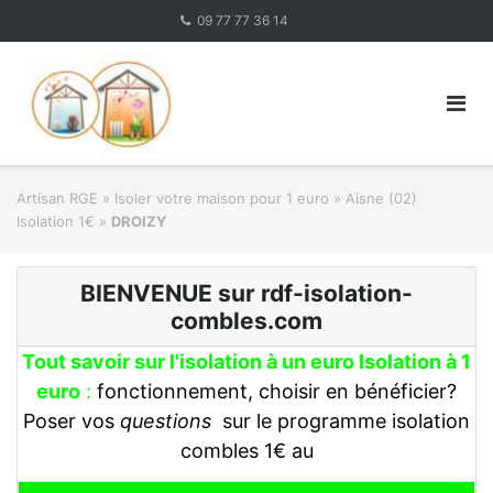
Skip
09 77 77 36 14
to
content
Artisan RGE
»
Isoler votre maison pour 1 euro
»
Aisne (02)
Isolation 1€
»
DROIZY
BIENVENUE sur rdf-isolation-
combles.com
Tout savoir sur l'isolation à un euro Isolation à 1
euro
:
fonctionnement, choisir en bénéficier?
Poser vos
questions
sur le programme isolation
combles 1€ au