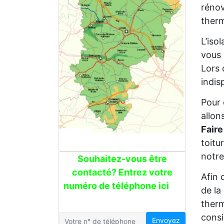
rénov
therm
L’iso
vous 
Lors 
indis
Pour 
allon
Faire
toitu
notre
Souhaitez-vous être
contacté? Entrez votre
Afin 
numéro de téléphone ici
de la
therm
consi
Envoyez