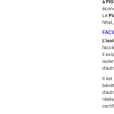
à PI
écono
Le
Pl
l’éta
FACI
L’iso
l’acc
il ex
isole
d’aut
Il es
bénéf
d’aut
réali
certi