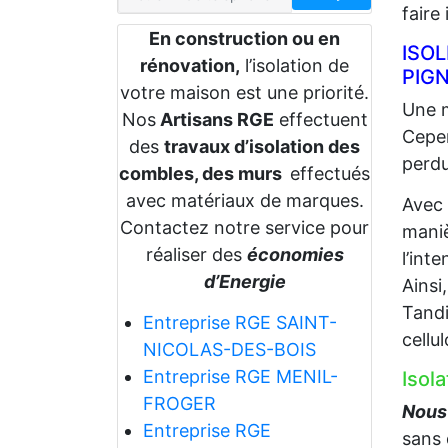
faire
En construction ou en
ISO
rénovation,
l’isolation de
PIG
votre maison est une priorité.
Une m
Nos
Artisans RGE
effectuent
Cepen
des
travaux d’isolation des
perdu
combles, des murs
effectués
avec matériaux de marques.
Avec
Contactez notre service pour
maniè
réaliser des
économies
l’int
d’Energie
Ainsi
Tandi
Entreprise RGE SAINT-
cellu
NICOLAS-DES-BOIS
Entreprise RGE MENIL-
Isol
FROGER
Nous 
Entreprise RGE
sans 