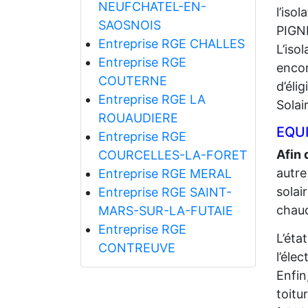
NEUFCHATEL-EN-
l’iso
SAOSNOIS
PIGN
Entreprise RGE CHALLES
L’iso
Entreprise RGE
encor
COUTERNE
d’éli
Entreprise RGE LA
Solai
ROUAUDIERE
EQUI
Entreprise RGE
Afin 
COURCELLES-LA-FORET
autre
Entreprise RGE MERAL
solai
Entreprise RGE SAINT-
chaud
MARS-SUR-LA-FUTAIE
Entreprise RGE
L’éta
CONTREUVE
l’élec
Enfin
toitu