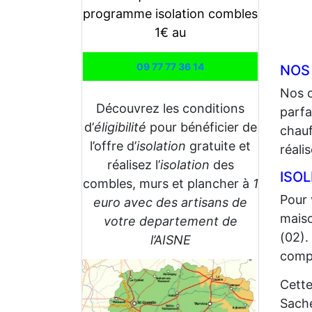
programme isolation combles
1€ au
09 77 77 36 14
NOS
Nos 
Découvrez les conditions
parfa
d’
éligibilité
pour bénéficier de
chauf
l’offre d’
isolation
gratuite et
réali
réalisez l’
isolation
des
ISO
combles, murs et plancher à
1
Pour 
euro avec des artisans de
maiso
votre departement de
(02).
l’AISNE
compt
Cette
Sache