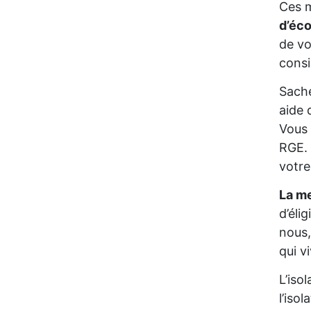
Ces m
d’éc
de vo
consi
Sache
aide 
Vous 
RGE. 
votre
La me
d’éli
nous,
qui v
L’iso
l’iso