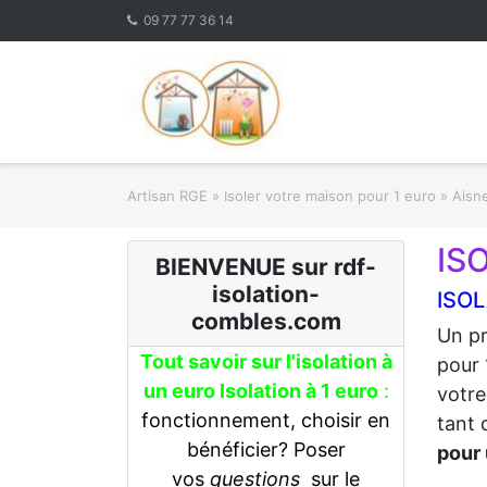
Skip
09 77 77 36 14
to
content
Artisan RGE
»
Isoler votre maison pour 1 euro
»
Aisne
IS
BIENVENUE sur rdf-
isolation-
ISOL
combles.com
Un pr
Tout savoir sur l'isolation à
pour 
un euro Isolation à 1 euro
:
votre
fonctionnement, choisir en
tant 
bénéficier? Poser
pour 
vos
questions
sur le