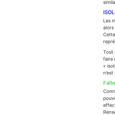
simil
ISO
Les m
alors
Cette
repré
Tout 
faire
« iso
n’est
Faît
Comme
pouve
effec
Rense