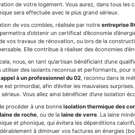
ation de votre logement. Vous aurez, dans tous les cas
ique sera effectuée avec le plus grand sérieux.
lation de vos combles, réalisée par notre
entreprise R
permettra d’obtenir un certificat d’économie d’énerg
de vos travaux de rénovation, ou lors de la constructio
pensable. Elle contribue à réaliser des économies d’é
cela, nous, en tant qu’artisan bénéficiant d’une qua
s utiliser des isolants reconnus et performants, pour 
 appel à un professionnel du 02
, reconnu dans le mét
re est primordial, afin d’éviter les mauvaises surprise
 sérieux. Vous allez ainsi bénéficier d’une isolation éc
de procéder à une bonne
isolation thermique des co
laine de roche
, ou de la
laine de verre
. La laine miné
ique et phonique, qui évitera les déperditions calorifu
dérablement à diminuer vos factures en énergies (bois,