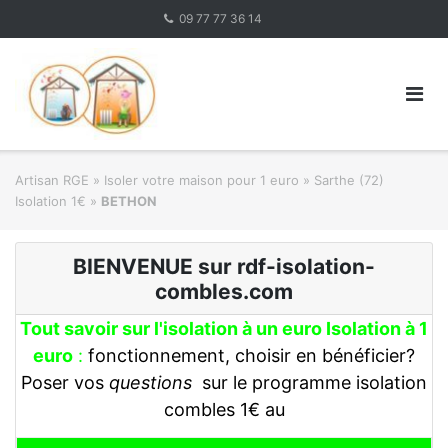
Skip
09 77 77 36 14
to
content
Artisan RGE
»
Isoler votre maison pour 1 euro
»
Sarthe (72)
Isolation 1€
»
BETHON
BIENVENUE sur rdf-isolation-
combles.com
Tout savoir sur l'isolation à un euro Isolation à 1
euro
:
fonctionnement, choisir en bénéficier?
Poser vos
questions
sur le programme isolation
combles 1€ au