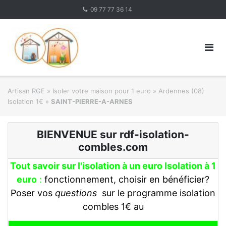
Skip
09 77 77 36 14
to
content
Artisan RGE
»
Isoler votre maison pour 1 euro
»
Ardennes (08)
Isolation 1€
»
SAINT-PIERRE-A-ARNES
BIENVENUE sur rdf-isolation-
combles.com
Tout savoir sur l'isolation à un euro Isolation à 1
euro
:
fonctionnement, choisir en bénéficier?
Poser vos
questions
sur le programme isolation
combles 1€ au