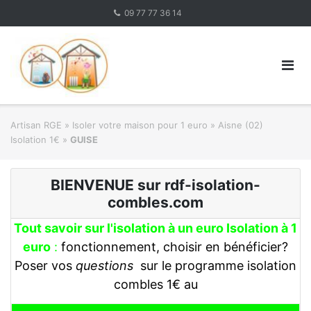
Skip
09 77 77 36 14
to
content
Artisan RGE
»
Isoler votre maison pour 1 euro
»
Aisne (02)
Isolation 1€
»
GUISE
BIENVENUE sur rdf-isolation-
combles.com
Tout savoir sur l'isolation à un euro Isolation à 1
euro
:
fonctionnement, choisir en bénéficier?
Poser vos
questions
sur le programme isolation
combles 1€ au