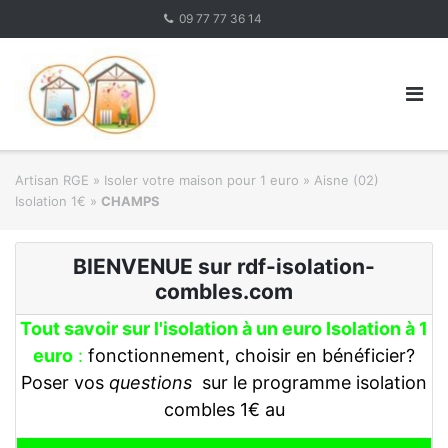
Skip
09 77 77 36 14
to
content
Artisan RGE
»
Isoler votre maison pour 1 euro
»
Aisne (02)
Isolation 1€
»
CHAMPS
BIENVENUE sur rdf-isolation-
combles.com
Tout savoir sur l'isolation à un euro Isolation à 1
euro
:
fonctionnement, choisir en bénéficier?
Poser vos
questions
sur le programme isolation
combles 1€ au