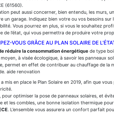
E (61560).
lation peut aussi concerner, bien entendu, les murs, un
e un garage. Indiquez bien votre ou vos besoins sur l
gibilité. Vous pourrez en plus, si vous le souhaitez prof
re de l’état, qui vous permettra de produire votre propr
PEZ-VOUS GRÂCE AU PLAN SOLAIRE DE L’ÉTA
de réduire la consommation énergétique
de type bois,
 moyen, à visée écologique, à savoir les panneaux sola
re, permet en effet de contribuer au chauffage de la m
e. aide renovation
t a mis en place le Plan Solaire en 2019, afin que vo
tricité.
, pour optimiser la pose de panneaux solaires, et évite
re et les combles, une bonne isolation thermique pour
ECE
. L’ensemble vous assurera un confort parfait pour