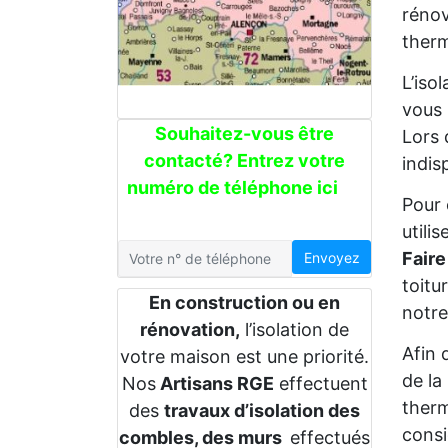
rénov
therm
L’iso
vous 
Souhaitez-vous être
Lors 
contacté? Entrez votre
indis
numéro de téléphone ici
Pour 
utili
Faire
Envoyez
toitu
En construction ou en
notre
rénovation,
l’isolation de
Afin 
votre maison est une priorité.
de la
Nos
Artisans RGE
effectuent
therm
des
travaux d’isolation des
consi
combles, des murs
effectués