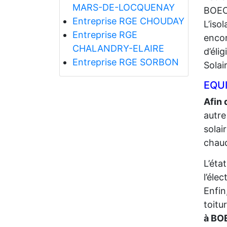
MARS-DE-LOCQUENAY
BOEC
Entreprise RGE CHOUDAY
L’iso
Entreprise RGE
encor
CHALANDRY-ELAIRE
d’éli
Entreprise RGE SORBON
Solai
EQUI
Afin 
autre
solai
chaud
L’éta
l’élec
Enfin
toitu
à BO