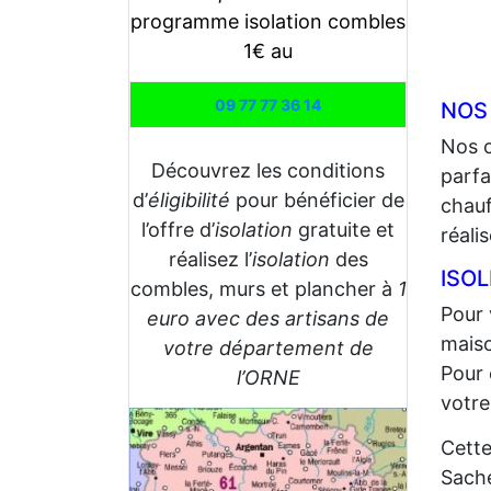
programme isolation combles
1€ au
09 77 77 36 14
NOS
Nos 
Découvrez les conditions
parfa
d’
éligibilité
pour bénéficier de
chauf
l’offre d’
isolation
gratuite et
réali
réalisez l’
isolation
des
ISO
combles, murs et plancher à
1
Pour 
euro avec des artisans de
maiso
votre département de
Pour 
l’ORNE
votre
Cette
Sache