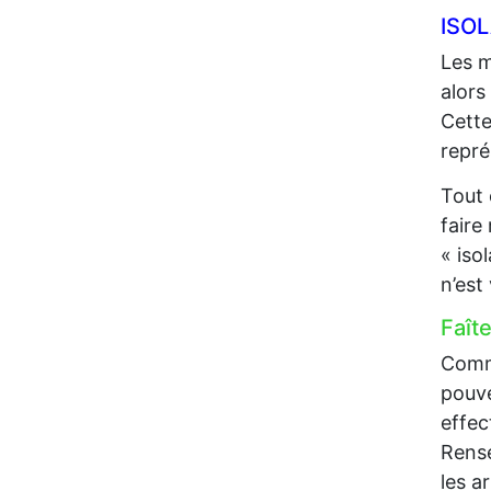
ISO
Les m
alors
Cette
repré
Tout 
faire
« iso
n’est
Faît
Comme
pouve
effec
Rense
les a