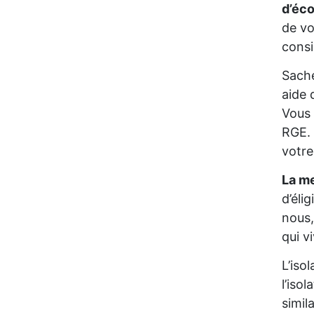
d’éc
de vo
consi
Sache
aide 
Vous 
RGE. 
votre
La me
d’éli
nous,
qui v
L’iso
l’iso
simil