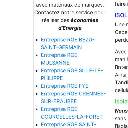
faire
avec matériaux de marques.
Contactez notre service pour
ISO
réaliser des
économies
Une m
d’Energie
Cepen
Entreprise RGE BEZU-
perdu
SAINT-GERMAIN
Avec
Entreprise RGE
maniè
MULSANNE
l’int
Entreprise RGE SILLE-LE-
Ainsi
PHILIPPE
Tandi
Entreprise RGE FYE
cellu
Entreprise RGE CRENNES-
Isol
SUR-FRAUBEE
Entreprise RGE
Nous 
COURCELLES-LA-FORET
sans 
Entreprise RGE SAINT-
l’iso