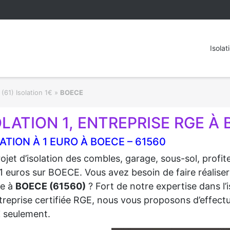
Isolat
(61) Isolation 1€
»
BOECE
OLATION 1, ENTREPRISE RGE À 
ATION À 1 EURO À BOECE – 61560
ojet d’isolation des combles, garage, sous-sol, profi
1 euros sur BOECE. Vous avez besoin de faire réaliser 
re à
BOECE (61560)
? Fort de notre expertise dans l’
treprise certifiée RGE, nous vous proposons d’effectue
€
seulement.