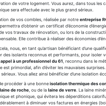
ation de votre logement. Vous aurez, dans tous les cas
ique sera effectuée avec le plus grand sérieux.
lation de vos combles, réalisée par notre
entreprise 
permettra d’obtenir un certificat d’économie d’énerg
de vos travaux de rénovation, ou lors de la constructio
pensable. Elle contribue à réaliser des économies d’é
cela, nous, en tant qu’artisan bénéficiant d’une qual
ser des isolants reconnus et performants, pour isoler
 appel à un professionnel du 61
, reconnu dans le mét
re est primordial, afin d’éviter les mauvaises surprise
 sérieux. Vous allez ainsi bénéficier d’une isolation éc
de procéder à une bonne
isolation thermique des co
laine de roche
, ou de la
laine de verre
. La laine miné
ique et phonique, qui évitera les déperditions calorifu
dérablement à diminuer vos factures en énergies (bois,