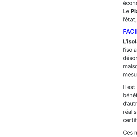
écono
Le
Pl
l’éta
FACI
L’iso
l’iso
désor
maiso
mesur
Il es
bénéf
d’aut
réali
certi
Ces m