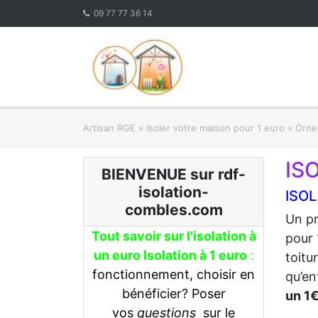
Skip
09 77 77 36 14
to
content
Artisan RGE
»
Isoler votre maison pour 1 euro
»
Orne 
IS
BIENVENUE sur rdf-
isolation-
ISOL
combles.com
Un pr
Tout savoir sur l'isolation à
pour 
un euro Isolation à 1 euro
:
toitu
fonctionnement, choisir en
qu’en
bénéficier? Poser
un 1
vos
questions
sur le