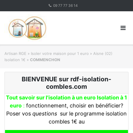
Skip
09 77 77 36 14
to
content
Artisan RGE
»
Isoler votre maison pour 1 euro
»
Aisne (02)
Isolation 1€
»
COMMENCHON
BIENVENUE sur rdf-isolation-
combles.com
Tout savoir sur l'isolation à un euro Isolation à 1
euro
:
fonctionnement, choisir en bénéficier?
Poser vos
questions
sur le programme isolation
combles 1€ au