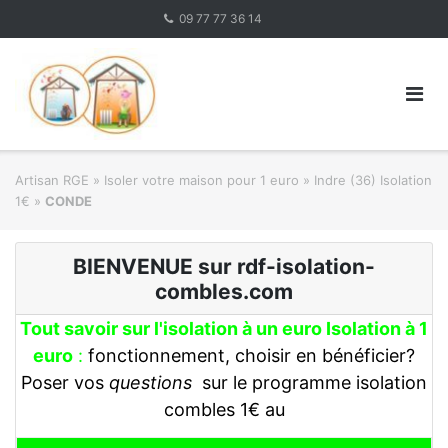
Skip
09 77 77 36 14
to
content
Artisan RGE
»
Isoler votre maison pour 1 euro
»
Indre (36) Isolation
1€
»
CONDE
BIENVENUE sur rdf-isolation-
combles.com
Tout savoir sur l'isolation à un euro Isolation à 1
euro
:
fonctionnement, choisir en bénéficier?
Poser vos
questions
sur le programme isolation
combles 1€ au