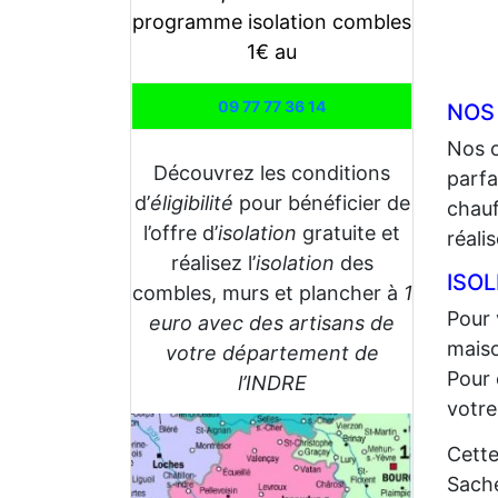
programme isolation combles
1€ au
09 77 77 36 14
NOS
Nos 
Découvrez les conditions
parfa
d’
éligibilité
pour bénéficier de
chauf
l’offre d’
isolation
gratuite et
réali
réalisez l’
isolation
des
ISOL
combles, murs et plancher à
1
Pour 
euro avec des artisans de
maiso
votre département de
Pour 
l’INDRE
votre
Cette
Sache