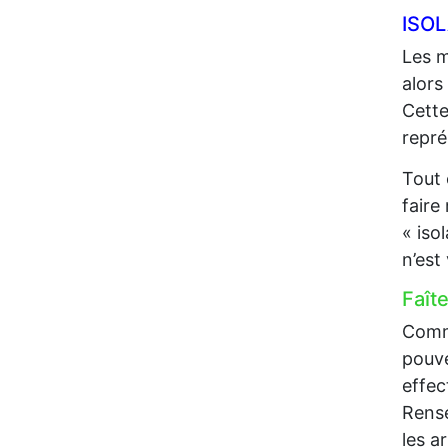
ISO
Les m
alors
Cette
repré
Tout 
faire
« iso
n’est
Faît
Comme
pouve
effec
Rense
les a