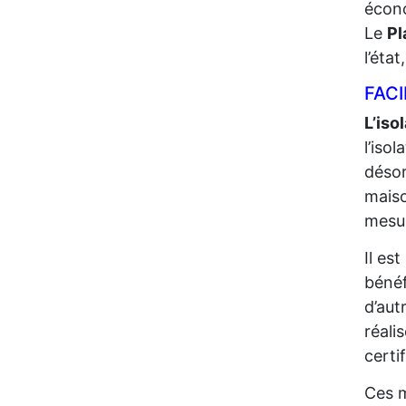
écono
Le
Pl
l’éta
FACI
L’iso
l’iso
désor
maiso
mesur
Il es
bénéf
d’aut
réali
certi
Ces m