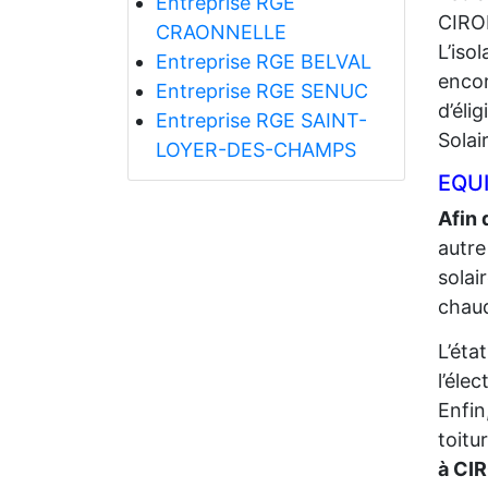
Entreprise RGE
CIRO
CRAONNELLE
L’iso
Entreprise RGE BELVAL
encor
Entreprise RGE SENUC
d’éli
Entreprise RGE SAINT-
Solai
LOYER-DES-CHAMPS
EQUI
Afin 
autre
solai
chaud
L’éta
l’élec
Enfin
toitu
à CI