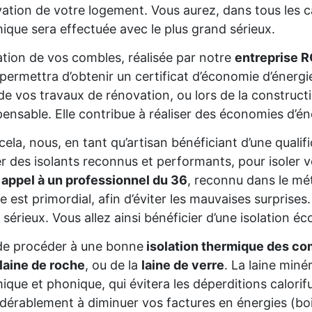
ation de votre logement. Vous aurez, dans tous les cas
ique sera effectuée avec le plus grand sérieux.
lation de vos combles, réalisée par notre
entreprise R
permettra d’obtenir un certificat d’économie d’énerg
de vos travaux de rénovation, ou lors de la constructio
pensable. Elle contribue à réaliser des économies d’é
cela, nous, en tant qu’artisan bénéficiant d’une qual
ser des isolants reconnus et performants, pour isoler
 appel à un professionnel du 36
, reconnu dans le mét
re est primordial, afin d’éviter les mauvaises surprise
 sérieux. Vous allez ainsi bénéficier d’une isolation éc
de procéder à une bonne
isolation thermique des co
laine de roche
, ou de la
laine de verre
. La laine miné
ique et phonique, qui évitera les déperditions calorifu
dérablement à diminuer vos factures en énergies (bois,