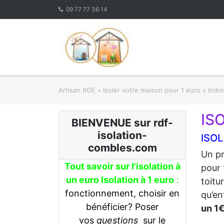
Skip
09 77 77 36 14
to
content
Artisan RGE
»
Isoler votre maison pour 1 euro
»
Indre
IS
BIENVENUE sur rdf-
isolation-
ISOL
combles.com
Un pr
Tout savoir sur l'isolation à
pour 
un euro Isolation à 1 euro
:
toitu
fonctionnement, choisir en
qu’en
bénéficier? Poser
un 1
vos
questions
sur le