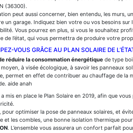
N (36300).
lation peut aussi concerner, bien entendu, les murs, un
e un garage. Indiquez bien votre ou vos besoins sur l
gibilité. Vous pourrez en plus, si vous le souhaitez prof
re de l’état, qui vous permettra de produire votre propr
PEZ-VOUS GRÂCE AU PLAN SOLAIRE DE L’ÉTA
de réduire la consommation énergétique
de type bois,
 moyen, à visée écologique, à savoir les panneaux sola
re, permet en effet de contribuer au chauffage de la m
e. aide anah
t a mis en place le Plan Solaire en 2019, afin que vo
tricité.
, pour optimiser la pose de panneaux solaires, et évite
re et les combles, une bonne isolation thermique pour
RON
. L’ensemble vous assurera un confort parfait pour