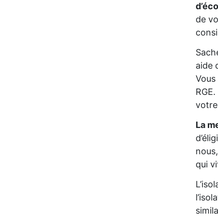
d’éc
de vo
consi
Sache
aide 
Vous 
RGE. 
votre
La me
d’éli
nous,
qui v
L’iso
l’iso
simil