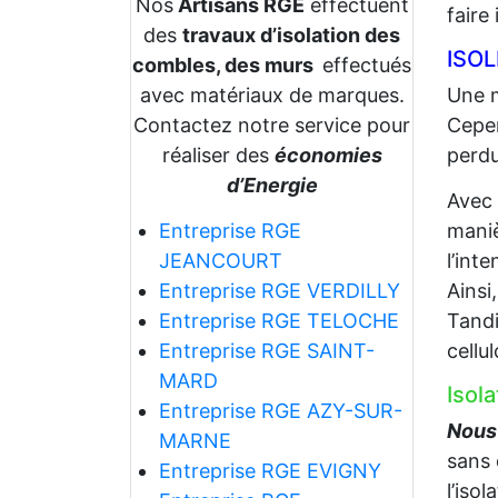
Nos
Artisans RGE
effectuent
faire
des
travaux d’isolation des
ISO
combles, des murs
effectués
avec matériaux de marques.
Une m
Contactez notre service pour
Cepen
réaliser des
économies
perdu
d’Energie
Avec
Entreprise RGE
maniè
JEANCOURT
l’int
Entreprise RGE VERDILLY
Ainsi
Entreprise RGE TELOCHE
Tandi
Entreprise RGE SAINT-
cellu
MARD
Isol
Entreprise RGE AZY-SUR-
Nous 
MARNE
sans 
Entreprise RGE EVIGNY
l’iso