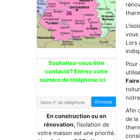
rénov
therm
L’iso
vous 
Lors 
indis
Souhaitez-vous être
Pour 
contacté? Entrez votre
utili
numéro de téléphone ici
Faire
toitu
notre
Envoyez
Afin 
En construction ou en
de la
rénovation,
l’isolation de
therm
votre maison est une priorité.
consi