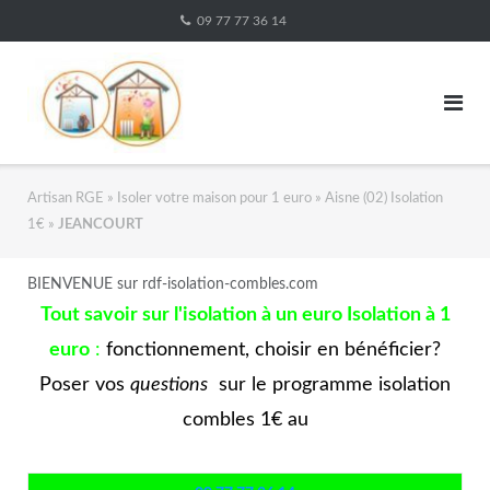
Skip
09 77 77 36 14
to
content
Artisan RGE
»
Isoler votre maison pour 1 euro
»
Aisne (02) Isolation
1€
»
JEANCOURT
BIENVENUE sur rdf-isolation-combles.com
Tout savoir sur l'isolation à un euro Isolation à 1
euro
:
fonctionnement, choisir en bénéficier?
Poser vos
questions
sur le programme isolation
combles 1€ au