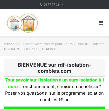
Skip
09 77 77 36 14
to
content
Artisan RGE
»
Isoler votre maison pour 1 euro
»
Orne (61) Isolation
1€
»
SAINT-LOYER-DES-CHAMPS
BIENVENUE sur rdf-isolation-
combles.com
Tout savoir sur l'isolation à un euro Isolation à 1
euro
:
fonctionnement, choisir en bénéficier?
Poser vos
questions
sur le programme isolation
combles 1€ au