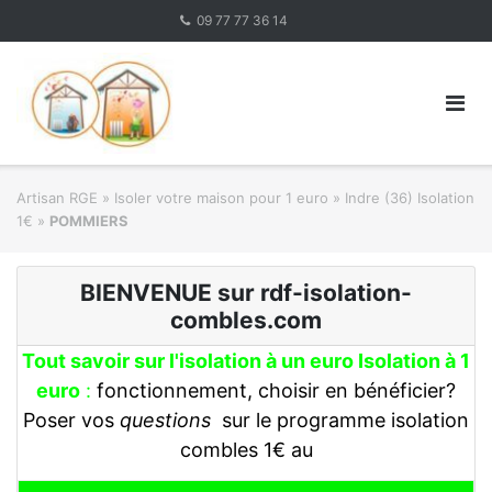
Skip
09 77 77 36 14
to
content
Artisan RGE
»
Isoler votre maison pour 1 euro
»
Indre (36) Isolation
1€
»
POMMIERS
BIENVENUE sur rdf-isolation-
combles.com
Tout savoir sur l'isolation à un euro Isolation à 1
euro
:
fonctionnement, choisir en bénéficier?
Poser vos
questions
sur le programme isolation
combles 1€ au