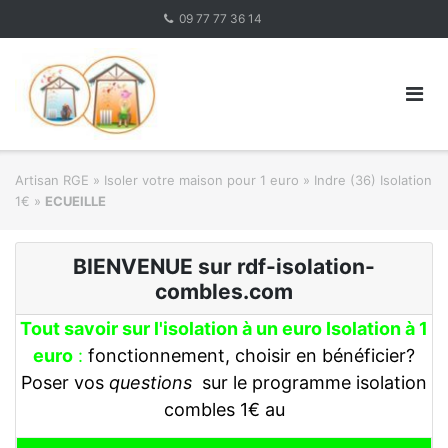
Skip
09 77 77 36 14
to
content
Artisan RGE
»
Isoler votre maison pour 1 euro
»
Indre (36) Isolation
1€
»
ECUEILLE
BIENVENUE sur rdf-isolation-
combles.com
Tout savoir sur l'isolation à un euro Isolation à 1
euro
:
fonctionnement, choisir en bénéficier?
Poser vos
questions
sur le programme isolation
combles 1€ au