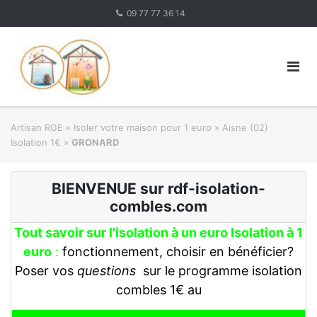
Skip
09 77 77 36 14
to
content
Artisan RGE
»
Isoler votre maison pour 1 euro
»
Aisne (02)
Isolation 1€
»
GRONARD
BIENVENUE sur rdf-isolation-
combles.com
Tout savoir sur l'isolation à un euro Isolation à 1
euro
:
fonctionnement, choisir en bénéficier?
Poser vos
questions
sur le programme isolation
combles 1€ au