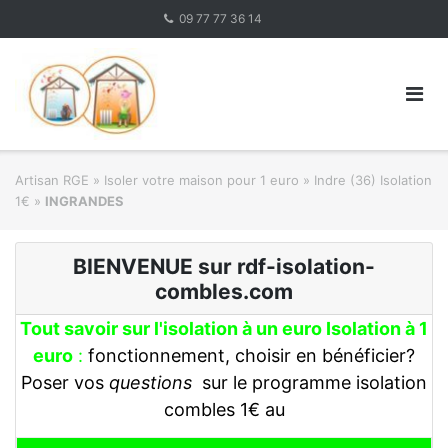
Skip
09 77 77 36 14
to
content
Artisan RGE
»
Isoler votre maison pour 1 euro
»
Indre (36) Isolation
1€
»
INGRANDES
BIENVENUE sur rdf-isolation-
combles.com
Tout savoir sur l'isolation à un euro Isolation à 1
euro
:
fonctionnement, choisir en bénéficier?
Poser vos
questions
sur le programme isolation
combles 1€ au