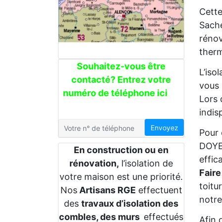
Cette
Sache
rénov
therm
Souhaitez-vous être
L’iso
contacté? Entrez votre
vous 
numéro de téléphone ici
Lors 
indis
Envoyez
Pour 
DOYEN
En construction ou en
effic
rénovation,
l’isolation de
Faire
votre maison est une priorité.
toitu
Nos
Artisans RGE
effectuent
notre
des
travaux d’isolation des
combles, des murs
effectués
Afin 