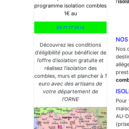
l’
isol
programme isolation combles
1€ au
09 77 77 36 14
NOS
Découvrez les conditions
Nos 
d’
éligibilité
pour bénéficier de
desti
l’offre d’
isolation
gratuite et
allég
réalisez l’
isolation
des
prest
combles, murs et plancher à
1
comb
euro avec des artisans de
ISO
votre département de
l’ORNE
Pour 
maiso
AU-DO
(pris