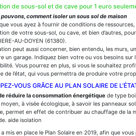
ation de sous-sol et de cave pour 1 euro seu
 pouvons, comment isoler un sous sol de maison
que vous ayez à fournir de conditions de ressources,
lation de votre sous-sol, ou cave, et bien d’autres, pou
IERE-AU-DOYEN (61380).
lation peut aussi concerner, bien entendu, les murs, un
e un garage. Indiquez bien votre ou vos besoins sur l
gibilité. Vous pourrez en plus, si vous le souhaitez prof
re de l’état, qui vous permettra de produire votre propr
PEZ-VOUS GRÂCE AU PLAN SOLAIRE DE L’ÉTA
de réduire la consommation énergétique
de type bois,
 moyen, à visée écologique, à savoir les panneaux sola
re, permet en effet de contribuer au chauffage de la m
e. aide isolation
t a mis en place le Plan Solaire en 2019, afin que vo