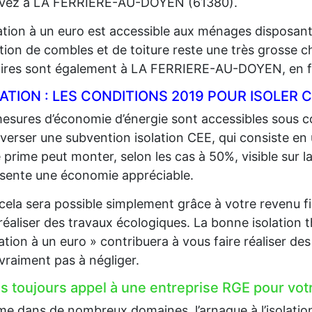
vivez à LA FERRIERE-AU-DOYEN (61380).
lation à un euro est accessible aux ménages disposan
lation de combles et de toiture reste une très grosse 
aires sont également à LA FERRIERE-AU-DOYEN, en fo
LATION : LES CONDITIONS 2019 POUR ISOLE
esures d’économie d’énergie sont accessibles sous co
 verser une subvention isolation CEE, qui consiste en
 prime peut monter, selon les cas à 50%, visible sur la
sente une économie appréciable.
cela sera possible simplement grâce à votre revenu fi
 réaliser des travaux écologiques. La bonne isolation 
lation à un euro » contribuera à vous faire réaliser d
 vraiment pas à négliger.
es toujours appel à une entreprise RGE pour votr
 dans de nombreux domaines, l’arnaque à l’isolation e