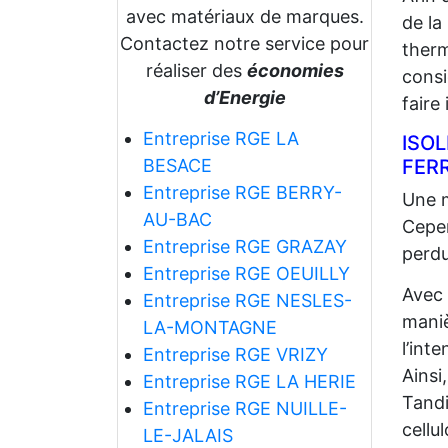
avec matériaux de marques.
de la
Contactez notre service pour
therm
réaliser des
économies
consi
d’Energie
faire
Entreprise RGE LA
ISO
FER
BESACE
Entreprise RGE BERRY-
Une m
AU-BAC
Cepen
Entreprise RGE GRAZAY
perdu
Entreprise RGE OEUILLY
Avec
Entreprise RGE NESLES-
maniè
LA-MONTAGNE
l’int
Entreprise RGE VRIZY
Ainsi
Entreprise RGE LA HERIE
Tandi
Entreprise RGE NUILLE-
cellu
LE-JALAIS