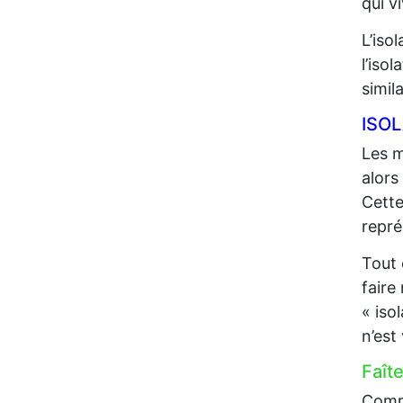
qui 
L’iso
l’iso
simil
ISO
Les m
alors
Cette
repré
Tout 
faire
« iso
n’est
Faît
Comme