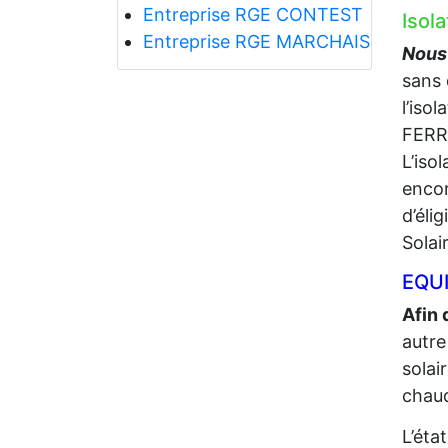
Entreprise RGE CONTEST
Isol
Entreprise RGE MARCHAIS
Nous
sans 
l’iso
FERR
L’iso
encor
d’éli
Solai
EQUI
Afin 
autre
solai
chaud
L’éta