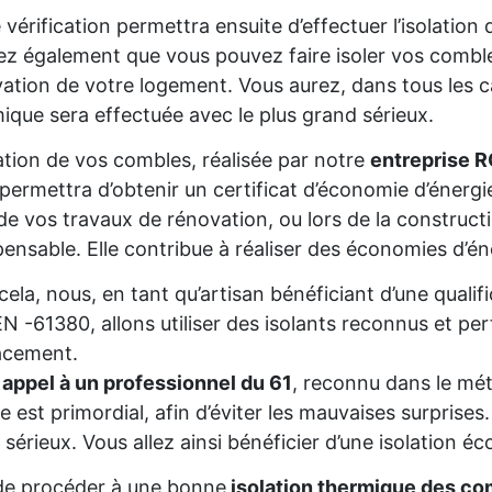
 vérification permettra ensuite d’effectuer l’isolatio
z également que vous pouvez faire isoler vos comble
ation de votre logement. Vous aurez, dans tous les cas
ique sera effectuée avec le plus grand sérieux.
lation de vos combles, réalisée par notre
entreprise 
permettra d’obtenir un certificat d’économie d’énerg
de vos travaux de rénovation, ou lors de la constructio
pensable. Elle contribue à réaliser des économies d’é
cela, nous, en tant qu’artisan bénéficiant d’une qual
 -61380, allons utiliser des isolants reconnus et pe
acement.
 appel à un professionnel du 61
, reconnu dans le mét
re est primordial, afin d’éviter les mauvaises surprise
 sérieux. Vous allez ainsi bénéficier d’une isolation éc
de procéder à une bonne
isolation thermique des co