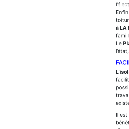
l’élec
Enfin
toitu
à LA
famil
Le
Pl
l’éta
FACI
L’iso
facil
possi
trava
exist
Il es
bénéf