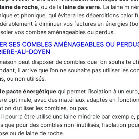
laine de roche
, ou de la
laine de verre
. La laine miné
ique et phonique, qui évitera les déperditions calorifu
dérablement à diminuer vos factures en énergies (bois,
 isoler vos combes aménageables ou perdus.
LER SES COMBLES AMÉNAGEABLES OU PERDUS
RIERE-AU-DOYEN
aison peut disposer de combles que l’on souhaite util
dant, il arrive que l’on ne souhaite pas utiliser les c
s, ou non utilisés.
le pacte énergétique
qui permet l’isolation à un euro
re optimale, avec des matériaux adaptés en fonction d
ention d’utiliser les combles, ou pas.
, il pourra être utilisé une laine minérale par exempl
s que pour des combles non-inutilisés, l’isolation pou
lose ou de laine de roche.