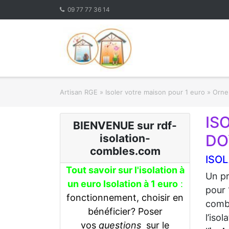
Skip
09 77 77 36 14
to
content
Artisan RGE
»
Isoler votre maison pour 1 euro
»
Orne 
IS
BIENVENUE sur rdf-
DO
isolation-
combles.com
ISOL
Tout savoir sur l'isolation à
Un pr
un euro Isolation à 1 euro
:
pour 
fonctionnement, choisir en
combl
bénéficier? Poser
l’iso
vos
questions
sur le