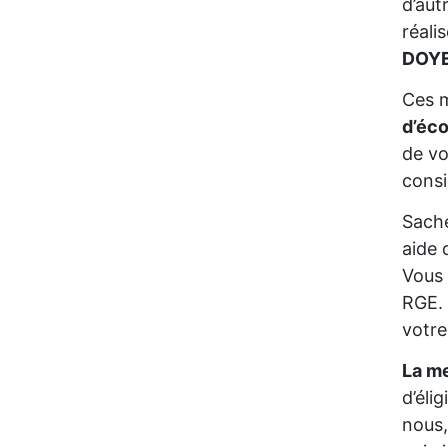
d’aut
réali
DOYE
Ces m
d’éc
de vo
consi
Sache
aide 
Vous 
RGE. 
votre
La me
d’éli
nous,