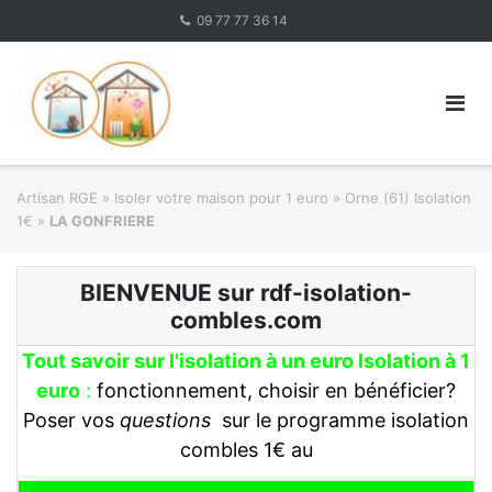
Skip
09 77 77 36 14
to
content
Artisan RGE
»
Isoler votre maison pour 1 euro
»
Orne (61) Isolation
1€
»
LA GONFRIERE
BIENVENUE sur rdf-isolation-
combles.com
Tout savoir sur l'isolation à un euro Isolation à 1
euro
:
fonctionnement, choisir en bénéficier?
Poser vos
questions
sur le programme isolation
combles 1€ au