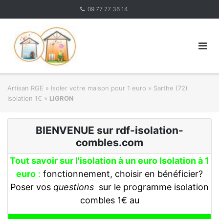
Skip
09 77 77 36 14
to
content
Artisan RGE
»
Isoler votre maison pour 1 euro
»
Sarthe (72)
Isolation 1€
»
LIGRON
BIENVENUE sur rdf-isolation-
combles.com
Tout savoir sur l'isolation à un euro Isolation à 1
euro
:
fonctionnement, choisir en bénéficier?
Poser vos
questions
sur le programme isolation
combles 1€ au