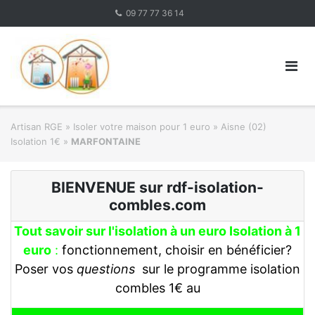
Skip
09 77 77 36 14
to
content
Artisan RGE
»
Isoler votre maison pour 1 euro
»
Aisne (02)
Isolation 1€
»
MARFONTAINE
BIENVENUE sur rdf-isolation-
combles.com
Tout savoir sur l'isolation à un euro Isolation à 1
euro
:
fonctionnement, choisir en bénéficier?
Poser vos
questions
sur le programme isolation
combles 1€ au