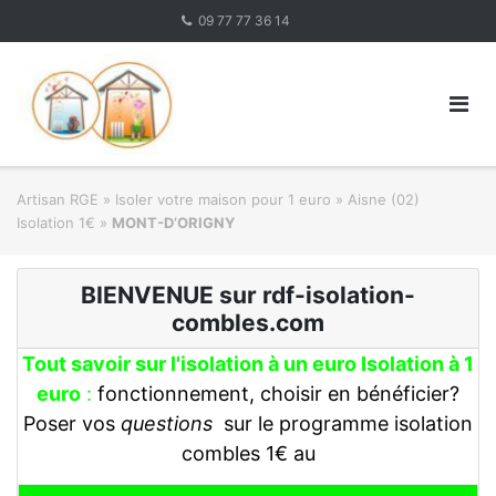
Skip
09 77 77 36 14
to
content
Artisan RGE
»
Isoler votre maison pour 1 euro
»
Aisne (02)
Isolation 1€
»
MONT-D’ORIGNY
BIENVENUE sur rdf-isolation-
combles.com
Tout savoir sur l'isolation à un euro Isolation à 1
euro
:
fonctionnement, choisir en bénéficier?
Poser vos
questions
sur le programme isolation
combles 1€ au