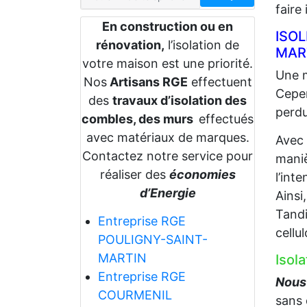
faire
En construction ou en
ISO
rénovation,
l’isolation de
MAR
votre maison est une priorité.
Une m
Nos
Artisans RGE
effectuent
Cepen
des
travaux d’isolation des
perdu
combles, des murs
effectués
avec matériaux de marques.
Avec
Contactez notre service pour
maniè
réaliser des
économies
l’int
d’Energie
Ainsi
Tandi
Entreprise RGE
cellu
POULIGNY-SAINT-
MARTIN
Isol
Entreprise RGE
Nous 
COURMENIL
sans 