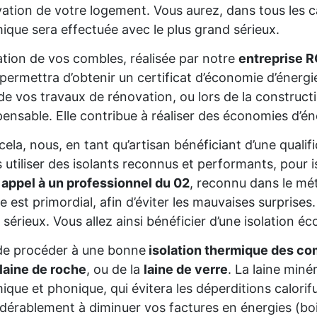
ation de votre logement. Vous aurez, dans tous les cas
ique sera effectuée avec le plus grand sérieux.
lation de vos combles, réalisée par notre
entreprise R
permettra d’obtenir un certificat d’économie d’énerg
de vos travaux de rénovation, ou lors de la constructio
pensable. Elle contribue à réaliser des économies d’é
cela, nous, en tant qu’artisan bénéficiant d’une qua
s utiliser des isolants reconnus et performants, pour 
 appel à un professionnel du 02
, reconnu dans le mét
re est primordial, afin d’éviter les mauvaises surprise
 sérieux. Vous allez ainsi bénéficier d’une isolation éc
de procéder à une bonne
isolation thermique des co
laine de roche
, ou de la
laine de verre
. La laine miné
ique et phonique, qui évitera les déperditions calorifu
dérablement à diminuer vos factures en énergies (bois,