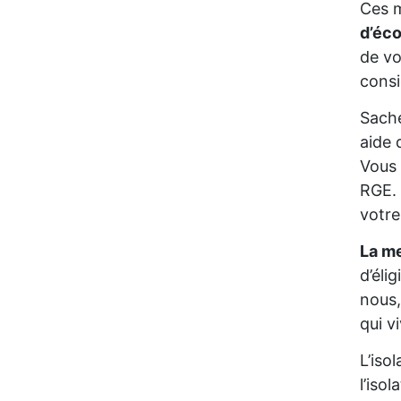
Ces m
d’éc
de vo
consi
Sache
aide 
Vous 
RGE. 
votre
La me
d’éli
nous,
qui 
L’iso
l’iso