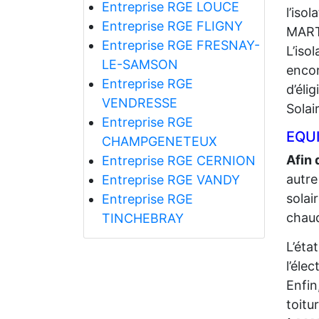
Entreprise RGE LOUCE
l’iso
Entreprise RGE FLIGNY
MART
Entreprise RGE FRESNAY-
L’iso
LE-SAMSON
encor
Entreprise RGE
d’éli
VENDRESSE
Solai
Entreprise RGE
EQUI
CHAMPGENETEUX
Afin 
Entreprise RGE CERNION
autre
Entreprise RGE VANDY
solai
Entreprise RGE
chaud
TINCHEBRAY
L’éta
l’élec
Enfin
toitu