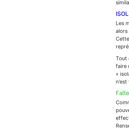
simil
ISO
Les m
alors
Cette
repré
Tout 
faire
« iso
n’est
Faît
Comme
pouve
effec
Rense