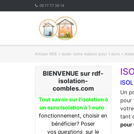
Skip
09 77 77 36 14
to
content
Artisan RGE
»
Isoler votre maison pour 1 euro
»
Aisne
IS
BIENVENUE sur rdf-
isolation-
ISOL
combles.com
Un pr
Tout savoir sur l'isolation à
pour 
un euro Isolation à 1 euro
:
votre
fonctionnement, choisir en
tant 
bénéficier? Poser
pour 
vos
questions
sur le