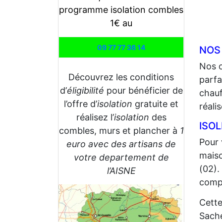
programme isolation combles
1€ au
09 77 77 36 14
NOS
Nos 
Découvrez les conditions
parfa
d’
éligibilité
pour bénéficier de
chauf
l’offre d’
isolation
gratuite et
réali
réalisez l’
isolation
des
ISO
combles, murs et plancher à
1
Pour 
euro avec des artisans de
maiso
votre departement de
(02).
l’AISNE
compt
Cette
Sache