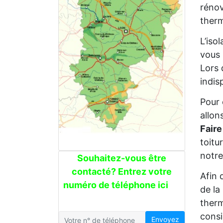
rénov
therm
L’iso
vous 
Lors 
indis
Pour 
allon
Faire
toitu
notre
Souhaitez-vous être
contacté? Entrez votre
Afin 
numéro de téléphone ici
de la
therm
consi
Envoyez