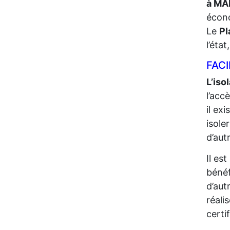
à MA
écono
Le
Pl
l’éta
FACI
L’iso
l’acc
il ex
isole
d’aut
Il es
bénéf
d’aut
réali
certi