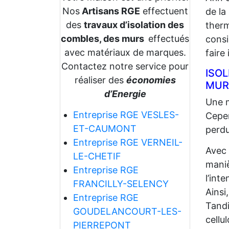
Nos
Artisans RGE
effectuent
de la
des
travaux d’isolation des
therm
combles, des murs
effectués
consi
avec matériaux de marques.
faire
Contactez notre service pour
ISO
réaliser des
économies
MUR
d’Energie
Une m
Entreprise RGE VESLES-
Cepen
ET-CAUMONT
perdu
Entreprise RGE VERNEIL-
Avec
LE-CHETIF
maniè
Entreprise RGE
l’int
FRANCILLY-SELENCY
Ainsi
Entreprise RGE
Tandi
GOUDELANCOURT-LES-
cellu
PIERREPONT