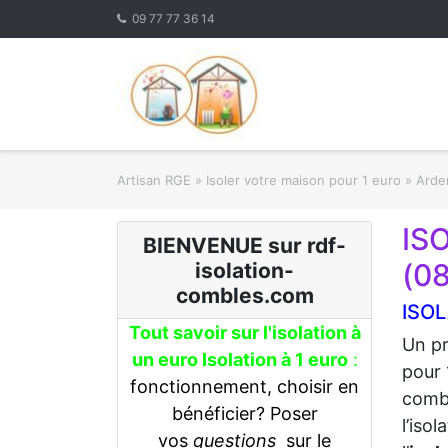
Skip
09 77 77 36 14
to
content
Artisan RGE
»
Isoler votre maison pour 1 euro
»
Arden
IS
BIENVENUE sur rdf-
(0
isolation-
combles.com
ISOL
Tout savoir sur l'isolation à
Un pr
un euro Isolation à 1 euro
:
pour 
fonctionnement, choisir en
combl
bénéficier? Poser
l’iso
vos
questions
sur le