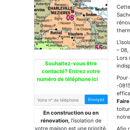
Cette
Sache
rénov
therm
L’iso
– 08,
Lors 
Souhaitez-vous être
indis
contacté? Entrez votre
Pour 
numéro de téléphone ici
-0815
effic
Envoyez
Faire
toitu
En construction ou en
notre
rénovation,
l’isolation de
votre maison est une priorité.
Afin 