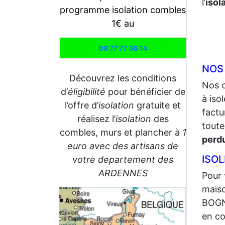
l’
isol
programme isolation combles
1€ au
09 77 77 36 14
NOS
Découvrez les conditions
Nos 
d’
éligibilité
pour bénéficier de
à iso
l’offre d’
isolation
gratuite et
factu
réalisez l’
isolation
des
toute
combles, murs et plancher à
1
perd
euro avec des artisans de
ISO
votre departement des
ARDENNES
Pour 
maiso
BOGNY
en co