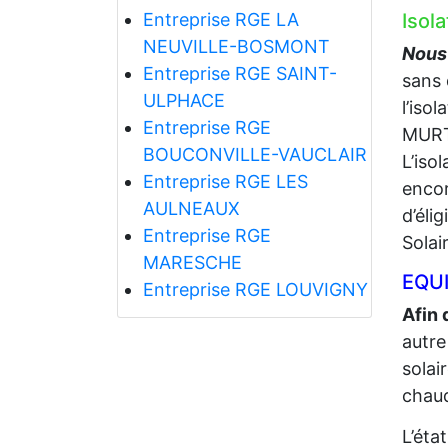
Entreprise RGE LA
Isol
NEUVILLE-BOSMONT
Nous 
Entreprise RGE SAINT-
sans 
ULPHACE
l’iso
Entreprise RGE
MURT
BOUCONVILLE-VAUCLAIR
L’iso
Entreprise RGE LES
encor
AULNEAUX
d’éli
Entreprise RGE
Solai
MARESCHE
EQUI
Entreprise RGE LOUVIGNY
Afin 
autre
solai
chaud
L’éta