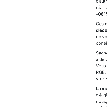
d’aut
réali
-081
Ces m
d’éc
de vo
consi
Sache
aide 
Vous 
RGE. 
votre
La me
d’éli
nous,