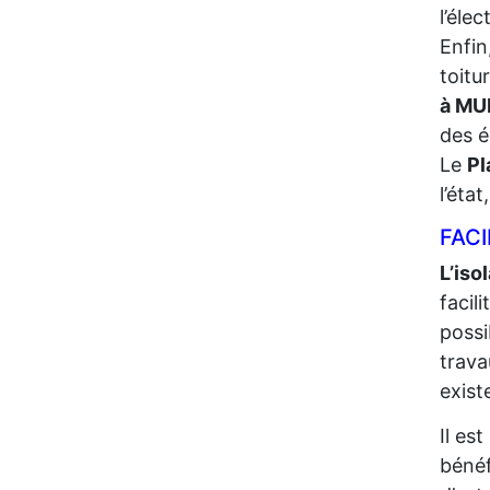
l’élec
Enfin
toitu
à MU
des é
Le
Pl
l’éta
FACI
L’iso
facil
possi
trava
exist
Il es
bénéf