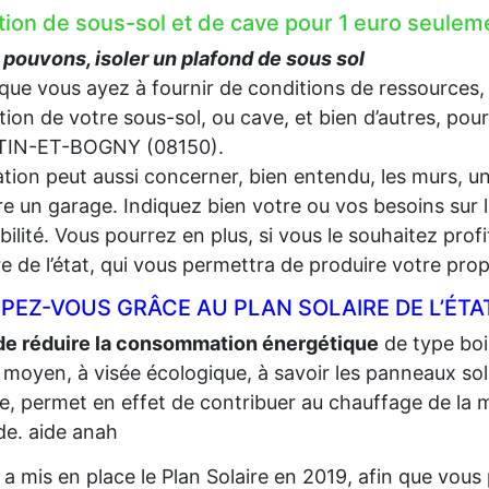
ation de sous-sol et de cave pour 1 euro seu
pouvons, isoler un plafond de sous sol
que vous ayez à fournir de conditions de ressources,
lation de votre sous-sol, ou cave, et bien d’autres, pou
IN-ET-BOGNY (08150).
lation peut aussi concerner, bien entendu, les murs, un
e un garage. Indiquez bien votre ou vos besoins sur l
gibilité. Vous pourrez en plus, si vous le souhaitez prof
re de l’état, qui vous permettra de produire votre propr
PEZ-VOUS GRÂCE AU PLAN SOLAIRE DE L’ÉTA
de réduire la consommation énergétique
de type bois,
 moyen, à visée écologique, à savoir les panneaux sola
re, permet en effet de contribuer au chauffage de la m
e. aide anah
t a mis en place le Plan Solaire en 2019, afin que vo