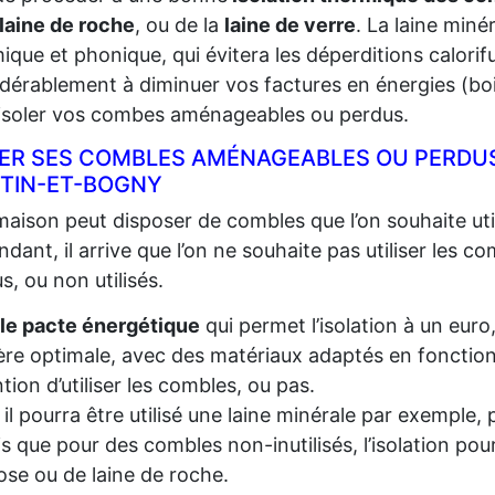
laine de roche
, ou de la
laine de verre
. La laine miné
ique et phonique, qui évitera les déperditions calorifu
dérablement à diminuer vos factures en énergies (bois,
 isoler vos combes aménageables ou perdus.
LER SES COMBLES AMÉNAGEABLES OU PERDUS
TIN-ET-BOGNY
aison peut disposer de combles que l’on souhaite util
dant, il arrive que l’on ne souhaite pas utiliser les c
s, ou non utilisés.
le pacte énergétique
qui permet l’isolation à un euro
re optimale, avec des matériaux adaptés en fonction d
ention d’utiliser les combles, ou pas.
, il pourra être utilisé une laine minérale par exempl
s que pour des combles non-inutilisés, l’isolation pou
lose ou de laine de roche.