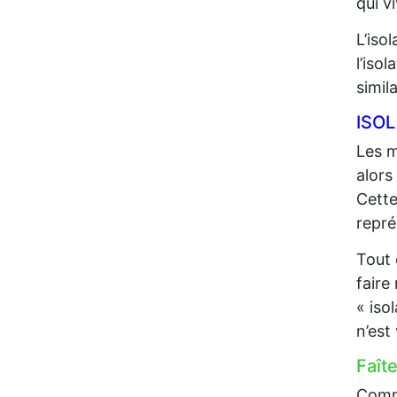
qui 
L’iso
l’iso
simil
ISO
Les m
alors
Cette
repré
Tout 
faire
« iso
n’est
Faît
Comme