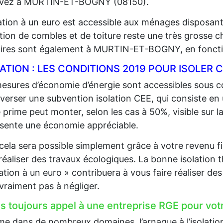
vivez à MURTIN-ET-BOGNY (08150).
lation à un euro est accessible aux ménages disposan
lation de combles et de toiture reste une très grosse 
aires sont également à MURTIN-ET-BOGNY, en foncti
LATION : LES CONDITIONS 2019 POUR ISOLE
esures d’économie d’énergie sont accessibles sous co
 verser une subvention isolation CEE, qui consiste en
 prime peut monter, selon les cas à 50%, visible sur la
sente une économie appréciable.
cela sera possible simplement grâce à votre revenu fi
 réaliser des travaux écologiques. La bonne isolation 
lation à un euro » contribuera à vous faire réaliser d
 vraiment pas à négliger.
es toujours appel à une entreprise RGE pour votr
 dans de nombreux domaines, l’arnaque à l’isolation e