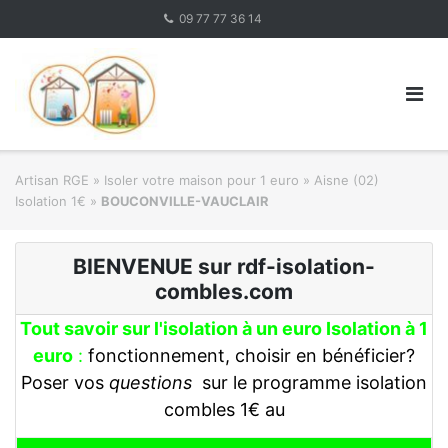
Skip
09 77 77 36 14
to
content
Artisan RGE
»
Isoler votre maison pour 1 euro
»
Aisne (02)
Isolation 1€
»
BOUCONVILLE-VAUCLAIR
BIENVENUE sur rdf-isolation-
combles.com
Tout savoir sur l'isolation à un euro Isolation à 1
euro
:
fonctionnement, choisir en bénéficier?
Poser vos
questions
sur le programme isolation
combles 1€ au