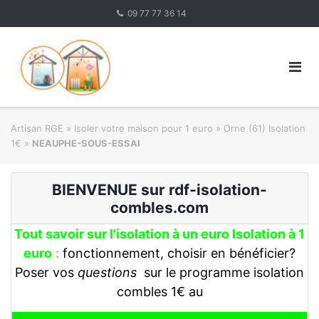
Skip
09 77 77 36 14
to
content
Artisan RGE
»
Isoler votre maison pour 1 euro
»
Orne (61) Isolation
1€
»
NEAUPHE-SOUS-ESSAI
BIENVENUE sur rdf-isolation-
combles.com
Tout savoir sur l'isolation à un euro Isolation à 1
euro
:
fonctionnement, choisir en bénéficier?
Poser vos
questions
sur le programme isolation
combles 1€ au