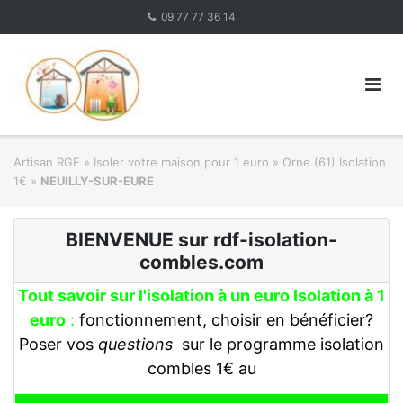
Skip
09 77 77 36 14
to
content
Artisan RGE
»
Isoler votre maison pour 1 euro
»
Orne (61) Isolation
1€
»
NEUILLY-SUR-EURE
BIENVENUE sur rdf-isolation-
combles.com
Tout savoir sur l'isolation à un euro Isolation à 1
euro
:
fonctionnement, choisir en bénéficier?
Poser vos
questions
sur le programme isolation
combles 1€ au