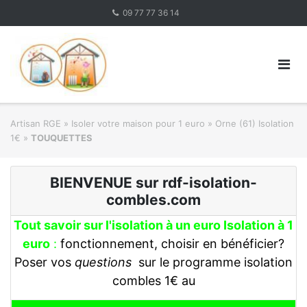
Skip
09 77 77 36 14
to
content
Artisan RGE
»
Isoler votre maison pour 1 euro
»
Orne (61) Isolation
1€
»
TOUQUETTES
BIENVENUE sur rdf-isolation-
combles.com
Tout savoir sur l'isolation à un euro Isolation à 1
euro
:
fonctionnement, choisir en bénéficier?
Poser vos
questions
sur le programme isolation
combles 1€ au