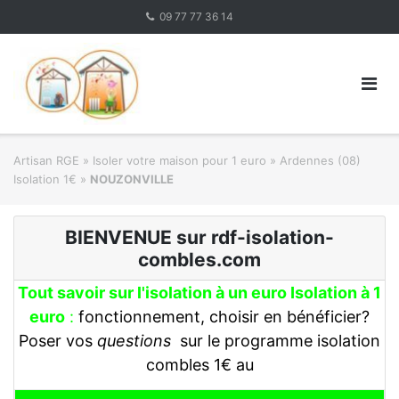
Skip
09 77 77 36 14
to
content
Artisan RGE
»
Isoler votre maison pour 1 euro
»
Ardennes (08)
Isolation 1€
»
NOUZONVILLE
BIENVENUE sur rdf-isolation-
combles.com
Tout savoir sur l'isolation à un euro Isolation à 1
euro
:
fonctionnement, choisir en bénéficier?
Poser vos
questions
sur le programme isolation
combles 1€ au