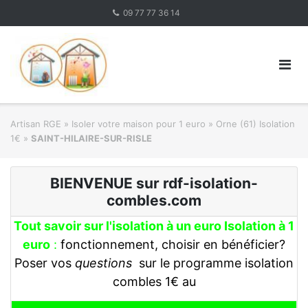
Skip
09 77 77 36 14
to
content
Artisan RGE
»
Isoler votre maison pour 1 euro
»
Orne (61) Isolation
1€
»
SAINT-HILAIRE-SUR-RISLE
BIENVENUE sur rdf-isolation-
combles.com
Tout savoir sur l'isolation à un euro Isolation à 1
euro
:
fonctionnement, choisir en bénéficier?
Poser vos
questions
sur le programme isolation
combles 1€ au