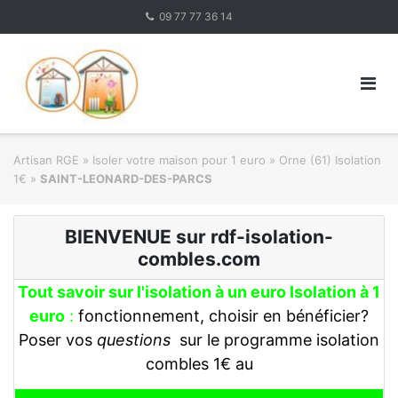
Skip
09 77 77 36 14
to
content
Artisan RGE
»
Isoler votre maison pour 1 euro
»
Orne (61) Isolation
1€
»
SAINT-LEONARD-DES-PARCS
BIENVENUE sur rdf-isolation-
combles.com
Tout savoir sur l'isolation à un euro Isolation à 1
euro
:
fonctionnement, choisir en bénéficier?
Poser vos
questions
sur le programme isolation
combles 1€ au