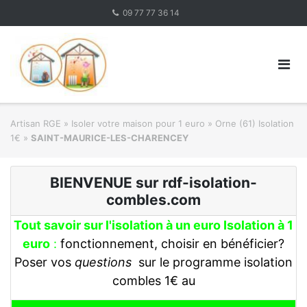
Skip
09 77 77 36 14
to
content
Artisan RGE
»
Isoler votre maison pour 1 euro
»
Orne (61) Isolation
1€
»
SAINT-MAURICE-LES-CHARENCEY
BIENVENUE sur rdf-isolation-
combles.com
Tout savoir sur l'isolation à un euro Isolation à 1
euro
:
fonctionnement, choisir en bénéficier?
Poser vos
questions
sur le programme isolation
combles 1€ au