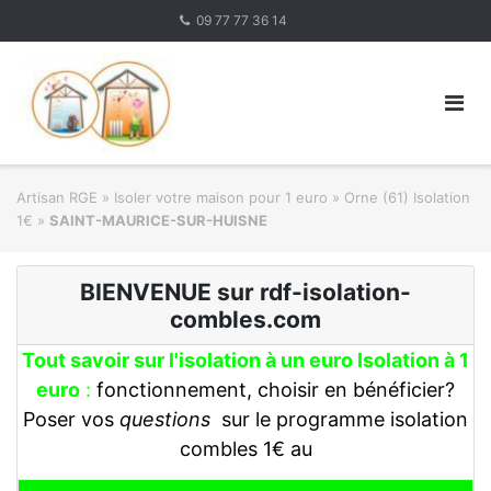
Skip
09 77 77 36 14
to
content
Artisan RGE
»
Isoler votre maison pour 1 euro
»
Orne (61) Isolation
1€
»
SAINT-MAURICE-SUR-HUISNE
BIENVENUE sur rdf-isolation-
combles.com
Tout savoir sur l'isolation à un euro Isolation à 1
euro
:
fonctionnement, choisir en bénéficier?
Poser vos
questions
sur le programme isolation
combles 1€ au