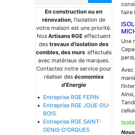
consi
En construction ou en
faire
rénovation,
l’isolation de
ISO
votre maison est une priorité.
MIC
Nos
Artisans RGE
effectuent
Une m
des
travaux d’isolation des
Cepen
combles, des murs
effectués
perdu
avec matériaux de marques.
Contactez notre service pour
Avec
réaliser des
économies
maniè
d’Energie
l’int
Ainsi
Entreprise RGE FEPIN
Tandi
Entreprise RGE JOUE-DU-
cellu
BOIS
Entreprise RGE SAINT-
Isol
DENIS-D'ORQUES
Nous 