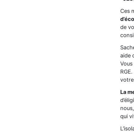
Ces m
d’éc
de vo
consi
Sache
aide 
Vous 
RGE. 
votre
La me
d’éli
nous,
qui v
L’iso