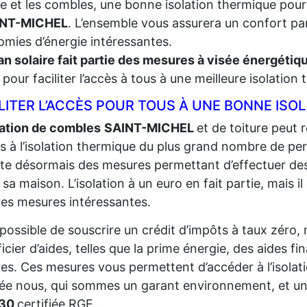
re et les combles, une bonne isolation thermique pour
INT-MICHEL
. L’ensemble vous assurera un confort par
mies d’énergie intéressantes.
an solaire fait partie des mesures à visée énergéti
t, pour faciliter l’accès à tous à une meilleure isolation
LITER L’ACCÈS POUR TOUS À UNE BONNE ISO
lation de combles
SAINT-MICHEL
et de toiture peut r
ès à l’isolation thermique du plus grand
nombre de per
iste désormais des mesures permettant d’effectuer de
r sa maison. L’isolation à un euro en fait partie, mais il
res mesures intéressantes.
t possible de souscrire un crédit d’impôts à taux zéro,
icier d’aides, telles que la prime énergie, des aides fi
res. Ces mesures vous permettent d’accéder à l’isolat
sée nous, qui sommes un garant environnement, et un
830
certifiée RGE .