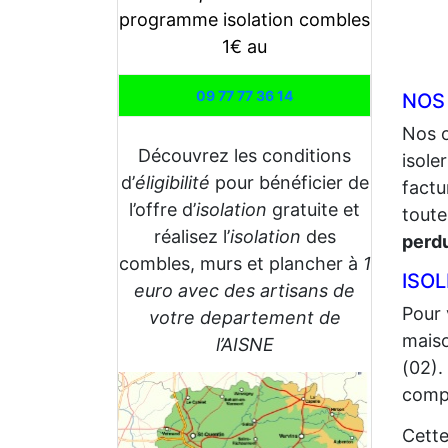
programme isolation combles
1€ au
09 77 77 36 14
NOS
Nos 
Découvrez les conditions
isole
d’
éligibilité
pour bénéficier de
factu
l’offre d’
isolation
gratuite et
toute
réalisez l’
isolation
des
perd
combles, murs et plancher à
1
ISOL
euro avec des artisans de
Pour 
votre departement de
maiso
l’AISNE
(02).
compt
Cette