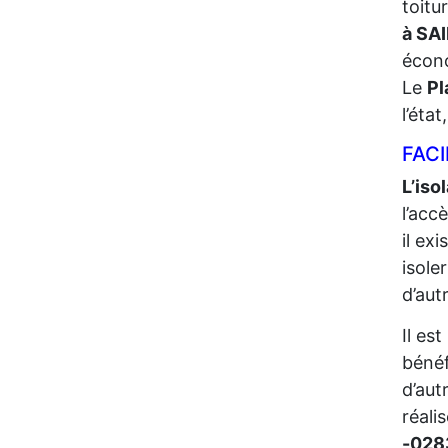
toitu
à SA
écono
Le
Pl
l’éta
FACI
L’iso
l’acc
il ex
isole
d’aut
Il es
bénéf
d’aut
réali
-02