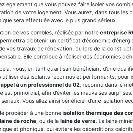
z également que vous pouvez faire isoler vos comble
ation de votre logement. Vous aurez, dans tous les cas
ique sera effectuée avec le plus grand sérieux.
lation de vos combles, réalisée par notre
entreprise R
permettra d’obtenir un certificat d’économie d’énerg
de vos travaux de rénovation, ou lors de la constructio
pensable. Elle contribue à réaliser des économies d’é
cela, nous, en tant qu’artisan bénéficiant d’une qua
s utiliser des isolants reconnus et performants, pour 
 appel à un professionnel du 02
, reconnu dans le mét
re est primordial, afin d’éviter les mauvaises surprise
 sérieux. Vous allez ainsi bénéficier d’une isolation éc
de procéder à une bonne
isolation thermique des co
laine de roche
, ou de la
laine de verre
. La laine miné
ique et phonique, qui évitera les déperditions calorifu