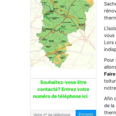
Sache
rénov
therm
L’iso
vous 
Lors 
indis
Pour 
allon
Faire
toitu
Souhaitez-vous être
notre
contacté? Entrez votre
numéro de téléphone ici
Afin 
de la
therm
Envoyez