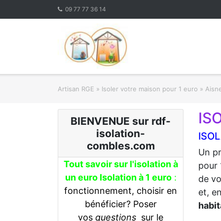
Skip
09 77 77 36 14
to
content
Artisan RGE
»
Isoler votre maison pour 1 euro
»
Aisne
IS
BIENVENUE sur rdf-
isolation-
ISOL
combles.com
Un pr
Tout savoir sur l'isolation à
pour 
un euro Isolation à 1 euro
:
de vo
fonctionnement, choisir en
et, e
bénéficier? Poser
habit
vos
questions
sur le