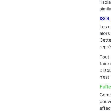
l’iso
simil
ISO
Les m
alors
Cette
repré
Tout 
faire
« iso
n’est
Faît
Comme
pouve
effec