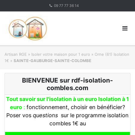
Skip
09 77 77 36 14
to
content
Artisan RGE
»
Isoler votre maison pour 1 euro
»
Orne (61) Isolation
1€
»
SAINTE-GAUBURGE-SAINTE-COLOMBE
BIENVENUE sur rdf-isolation-
combles.com
Tout savoir sur l'isolation à un euro Isolation à 1
euro
:
fonctionnement, choisir en bénéficier?
Poser vos
questions
sur le programme isolation
combles 1€ au