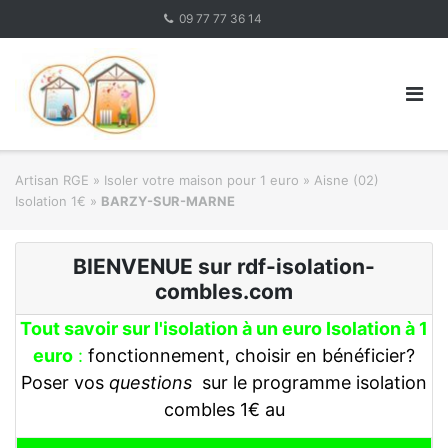
Skip
09 77 77 36 14
to
content
Artisan RGE
»
Isoler votre maison pour 1 euro
»
Aisne (02)
Isolation 1€
»
BARZY-SUR-MARNE
BIENVENUE sur rdf-isolation-
combles.com
Tout savoir sur l'isolation à un euro Isolation à 1
euro
:
fonctionnement, choisir en bénéficier?
Poser vos
questions
sur le programme isolation
combles 1€ au