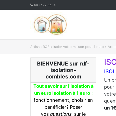
Skip
09 77 77 36 14
to
content
Artisan RGE
»
Isoler votre maison pour 1 euro
»
Arden
IS
BIENVENUE sur rdf-
isolation-
ISOL
combles.com
Un pr
Tout savoir sur l'isolation à
pour 
un euro Isolation à 1 euro
:
votre
fonctionnement, choisir en
qu’en
bénéficier? Poser
un 1
vos
questions
sur le