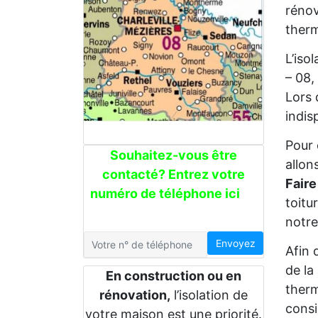
rénov
therm
L’iso
– 08,
Lors 
indis
Pour 
Souhaitez-vous être
allon
contacté? Entrez votre
Faire
numéro de téléphone ici
toitu
notre
Envoyez
Afin 
de la
En construction ou en
therm
rénovation,
l’isolation de
consi
votre maison est une priorité.