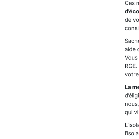
Ces m
d’éc
de vo
consi
Sache
aide 
Vous 
RGE. 
votre
La me
d’éli
nous,
qui v
L’iso
l’iso