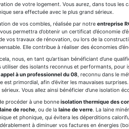
ation de votre logement. Vous aurez, dans tous les cas
ique sera effectuée avec le plus grand sérieux.
lation de vos combles, réalisée par notre
entreprise 
 vous permettra d’obtenir un certificat d’économie d
de vos travaux de rénovation, ou lors de la constructio
pensable. Elle contribue à réaliser des économies d’é
cela, nous, en tant qu’artisan bénéficiant d’une qual
s utiliser des isolants reconnus et performants, pour 
 appel à un professionnel du 08
, reconnu dans le mét
re est primordial, afin d’éviter les mauvaises surprise
 sérieux. Vous allez ainsi bénéficier d’une isolation éc
de procéder à une bonne
isolation thermique des co
laine de roche
, ou de la
laine de verre
. La laine miné
ique et phonique, qui évitera les déperditions calorifu
dérablement à diminuer vos factures en énergies (bois,