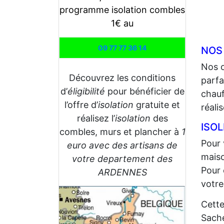
programme isolation combles
1€ au
09 77 77 36 14
NOS
Nos 
Découvrez les conditions
parfa
d’
éligibilité
pour bénéficier de
chauf
l’offre d’
isolation
gratuite et
réali
réalisez l’
isolation
des
ISOL
combles, murs et plancher à
1
Pour 
euro avec des artisans de
maiso
votre departement des
Pour 
ARDENNES
votre
Cette
Sache