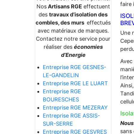
faire
Nos
Artisans RGE
effectuent
des
travaux d’isolation des
ISO
combles, des murs
effectués
BREV
avec matériaux de marques.
Une m
Contactez notre service pour
Cepen
réaliser des
économies
perdu
d’Energie
Avec
Entreprise RGE GESNES-
maniè
LE-GANDELIN
l’int
Entreprise RGE LE LUART
Ainsi
Entreprise RGE
Tandi
BOURESCHES
cellu
Entreprise RGE MEZERAY
Isol
Entreprise RGE ASSIS-
Nous 
SUR-SERRE
sans 
Entreprise RGE GESVRES