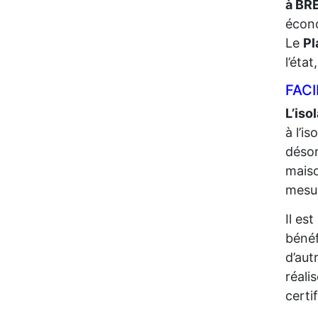
à BR
écono
Le
Pl
l’éta
FACI
L’iso
à l’i
désor
maiso
mesur
Il es
bénéf
d’aut
réali
certi