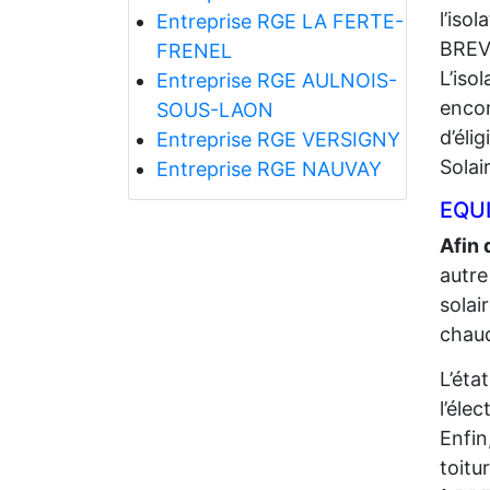
l’iso
Entreprise RGE LA FERTE-
BREV
FRENEL
L’iso
Entreprise RGE AULNOIS-
encor
SOUS-LAON
d’éli
Entreprise RGE VERSIGNY
Solai
Entreprise RGE NAUVAY
EQUI
Afin 
autre
solai
chaud
L’éta
l’élec
Enfin
toitu