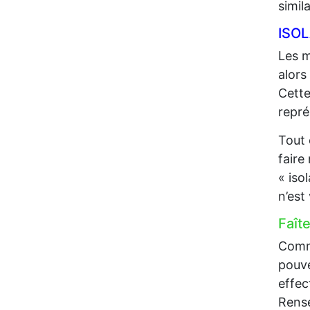
simil
ISO
Les m
alors
Cette
repré
Tout 
faire
« iso
n’est
Faît
Comme
pouve
effec
Rense