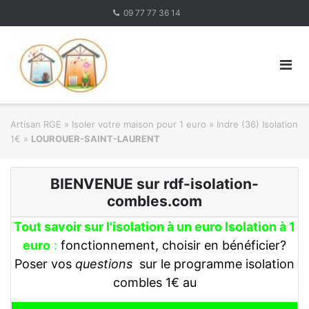
Skip
09 77 77 36 14
to
content
Artisan RGE
»
Isoler votre maison pour 1 euro
»
Indre (36) Isolation
1€
»
LOUROUER-SAINT-LAURENT
BIENVENUE sur rdf-isolation-
combles.com
Tout savoir sur l'isolation à un euro Isolation à 1
euro
:
fonctionnement, choisir en bénéficier?
Poser vos
questions
sur le programme isolation
combles 1€ au