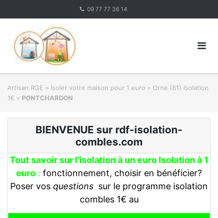
Skip
09 77 77 36 14
to
content
Artisan RGE
»
Isoler votre maison pour 1 euro
»
Orne (61) Isolation
1€
»
PONTCHARDON
BIENVENUE sur rdf-isolation-
combles.com
Tout savoir sur l'isolation à un euro Isolation à 1
euro
:
fonctionnement, choisir en bénéficier?
Poser vos
questions
sur le programme isolation
combles 1€ au