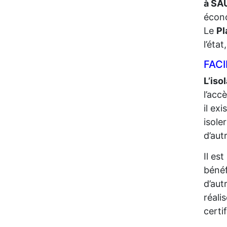
à SA
écono
Le
Pl
l’éta
FACI
L’iso
l’acc
il ex
isole
d’aut
Il es
bénéf
d’aut
réali
certi