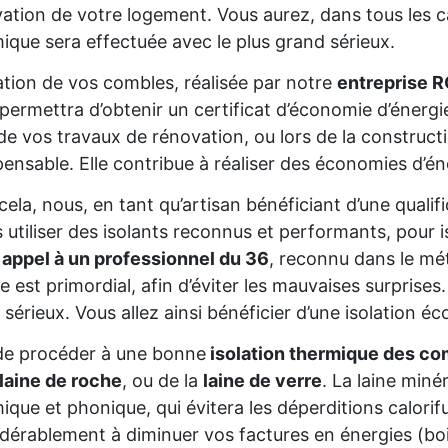
ation de votre logement. Vous aurez, dans tous les cas
ique sera effectuée avec le plus grand sérieux.
lation de vos combles, réalisée par notre
entreprise R
permettra d’obtenir un certificat d’économie d’énerg
de vos travaux de rénovation, ou lors de la constructio
pensable. Elle contribue à réaliser des économies d’é
cela, nous, en tant qu’artisan bénéficiant d’une qua
s utiliser des isolants reconnus et performants, pour 
 appel à un professionnel du 36
, reconnu dans le mét
re est primordial, afin d’éviter les mauvaises surprise
 sérieux. Vous allez ainsi bénéficier d’une isolation éc
de procéder à une bonne
isolation thermique des co
laine de roche
, ou de la
laine de verre
. La laine miné
ique et phonique, qui évitera les déperditions calorifu
dérablement à diminuer vos factures en énergies (bois,