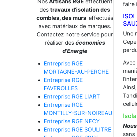
Nos
Artisans RGE
effectuent
faire
des
travaux d’isolation des
ISO
combles, des murs
effectués
SAU
avec matériaux de marques.
Une m
Contactez notre service pour
Cepen
réaliser des
économies
perdu
d’Energie
Avec
Entreprise RGE
maniè
MORTAGNE-AU-PERCHE
l’int
Entreprise RGE
Ainsi
FAVEROLLES
Tandi
Entreprise RGE LIART
cellu
Entreprise RGE
MONTILLY-SUR-NOIREAU
Isol
Entreprise RGE NECY
Nous 
Entreprise RGE SOULITRE
sans 