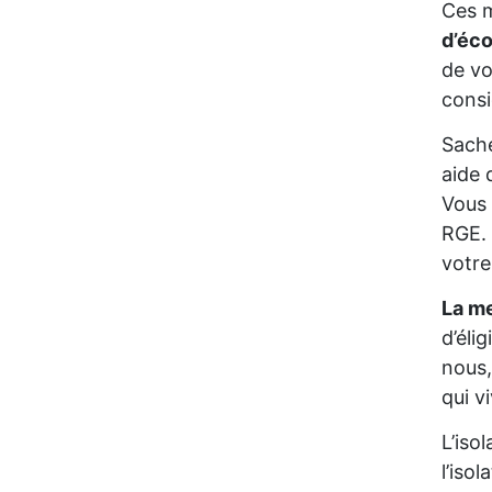
Ces m
d’éc
de vo
consi
Sache
aide 
Vous 
RGE. 
votre
La me
d’éli
nous,
qui v
L’iso
l’iso