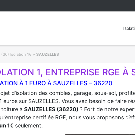
Isolat
 (36) Isolation 1€
»
SAUZELLES
OLATION 1, ENTREPRISE RGE À
ATION À 1 EURO À SAUZELLES – 36220
ojet d’isolation des combles, garage, sous-sol, profi
1 euros sur SAUZELLES. Vous avez besoin de faire réal
 toiture à
SAUZELLES (36220)
? Fort de notre expert
qu’entreprise certifiée RGE, nous vous proposons d’eff
un 1€
seulement.