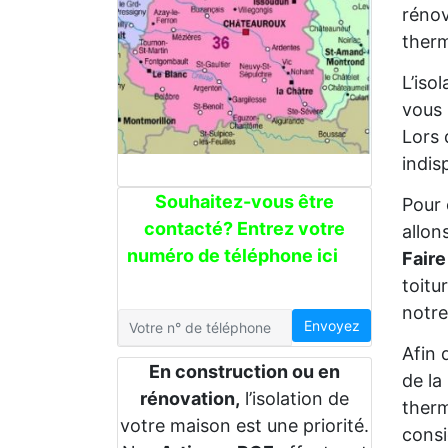
rénov
therm
L’iso
vous 
Lors 
indis
Souhaitez-vous être
Pour 
contacté? Entrez votre
allon
numéro de téléphone ici
Faire
toitu
notre
Envoyez
Afin 
En construction ou en
de la
rénovation,
l’isolation de
therm
votre maison est une priorité.
consi