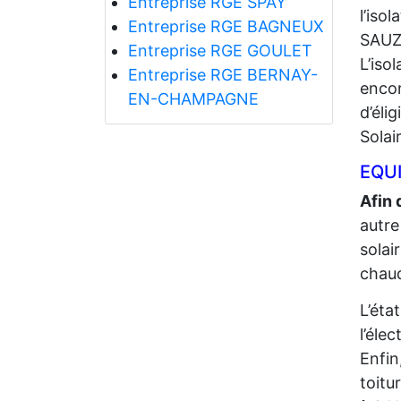
Entreprise RGE SPAY
l’iso
Entreprise RGE BAGNEUX
SAUZ
Entreprise RGE GOULET
L’iso
Entreprise RGE BERNAY-
encor
EN-CHAMPAGNE
d’éli
Solai
EQUI
Afin 
autre
solai
chaud
L’éta
l’élec
Enfin
toitu