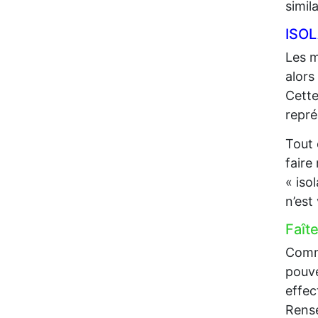
simil
ISO
Les m
alors
Cette
repré
Tout 
faire
« iso
n’est
Faît
Comme
pouve
effec
Rense