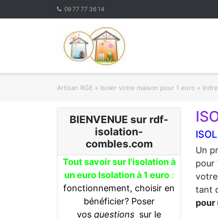
Skip
09 77 77 36 14
to
content
Artisan RGE
»
Isoler votre maison pour 1 euro
»
Indre
IS
BIENVENUE sur rdf-
isolation-
ISOL
combles.com
Un pr
Tout savoir sur l'isolation à
pour 
un euro Isolation à 1 euro
:
votre
fonctionnement, choisir en
tant 
bénéficier? Poser
pour 
vos
questions
sur le