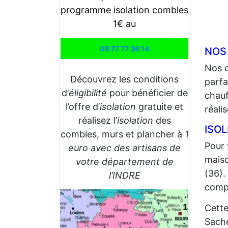
programme isolation combles
1€ au
09 77 77 36 14
NOS
Nos 
Découvrez les conditions
parfa
d’
éligibilité
pour bénéficier de
chauf
l’offre d’
isolation
gratuite et
réali
réalisez l’
isolation
des
ISO
combles, murs et plancher à
1
Pour 
euro avec des artisans de
maiso
votre département de
(36).
l’INDRE
compt
Cette
Sache